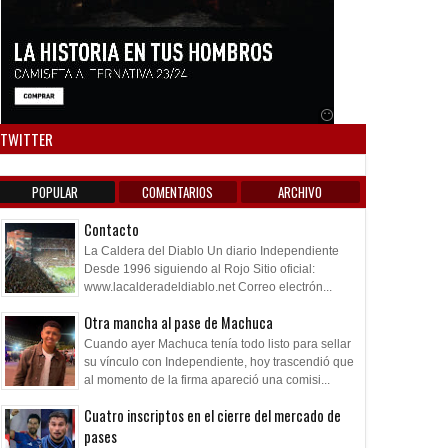
Anuncio SOICOS
TWITTER
POPULAR
COMENTARIOS
ARCHIVO
Contacto
La Caldera del Diablo Un diario Independiente
Desde 1996 siguiendo al Rojo Sitio oficial:
www.lacalderadeldiablo.net Correo electrón...
Otra mancha al pase de Machuca
Cuando ayer Machuca tenía todo listo para sellar
su vínculo con Independiente, hoy trascendió que
al momento de la firma apareció una comisi...
Cuatro inscriptos en el cierre del mercado de
pases