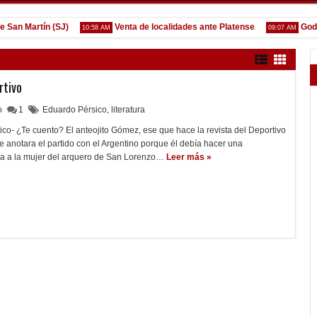
n Martín (SJ)
Venta de localidades ante Platense
Godoy d
10:58 AM
09:07 AM
rtivo
lo
1
Eduardo Pérsico
,
literatura
o- ¿Te cuento? El anteojito Gómez, ese que hace la revista del Deportivo
e anotara el partido con el Argentino porque él debía hacer una
ica a la mujer del arquero de San Lorenzo…
Leer más »