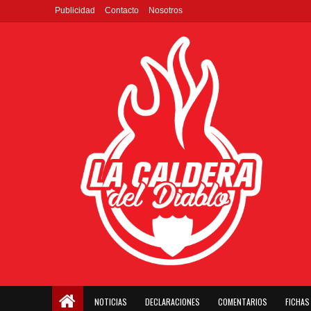
Publicidad
Contacto
Nosotros
NOTICIAS
DECLARACIONES
COMENTARIOS
FICHAS