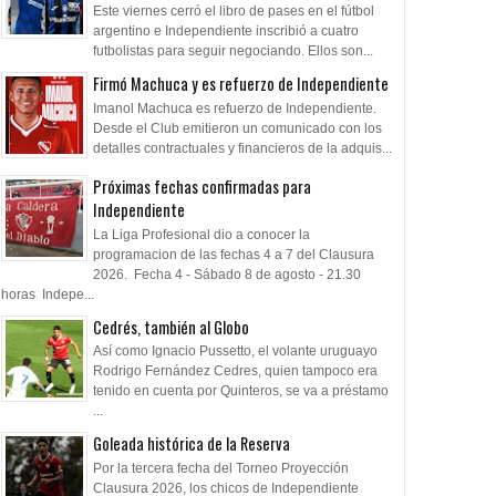
Este viernes cerró el libro de pases en el fútbol
argentino e Independiente inscribió a cuatro
futbolistas para seguir negociando. Ellos son...
Firmó Machuca y es refuerzo de Independiente
Imanol Machuca es refuerzo de Independiente.
Desde el Club emitieron un comunicado con los
detalles contractuales y financieros de la adquis...
Próximas fechas confirmadas para
Independiente
La Liga Profesional dio a conocer la
programacion de las fechas 4 a 7 del Clausura
2026. Fecha 4 - Sábado 8 de agosto - 21.30
horas Indepe...
Cedrés, también al Globo
Así como Ignacio Pussetto, el volante uruguayo
Rodrigo Fernández Cedres, quien tampoco era
tenido en cuenta por Quinteros, se va a préstamo
...
Goleada histórica de la Reserva
Por la tercera fecha del Torneo Proyección
Clausura 2026, los chicos de Independiente