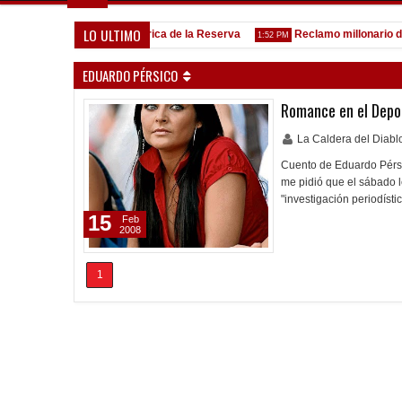
LO ULTIMO
a
Goleada histórica de la Reserva
Reclamo millonario de Sa
5:13 PM
1:52 PM
EDUARDO PÉRSICO
Romance en el Depo
La Caldera del Diab
Cuento de Eduardo Pérsic
me pidió que el sábado l
"investigación periodíst
15
Feb
2008
1