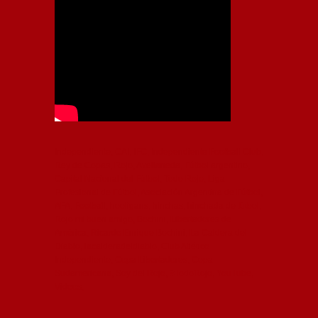
Independiente, CAI, IFC, Independiente Football Club,
Rey de Copas, Rojo, Avellaneda, Fútbol argentino,
Capital Nacional del Fútbol, Todo Rojo, Liga
Profesional de Fútbol, Asociación Argentina de Fútbol,
AFA, Football, hooligans, hinchas, hinchada de fútbol,
Rojo mi buen amigo, Bochini, Libertadores de
América, Ricardo Enrique Bochini, La Caldera del
Diablo, lacalderadeldiablo, Club Atlético
Independiente, Copa Libertadores, Copa
Sudamericana, Soy del Rojo, #TodoRojo, YouTube,
Videos,