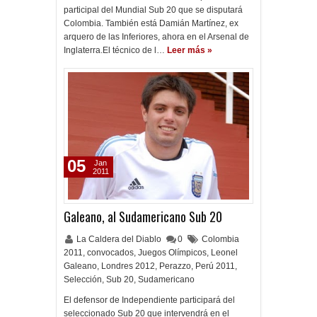
participal del Mundial Sub 20 que se disputará
Colombia. También está Damián Martínez, ex
arquero de las Inferiores, ahora en el Arsenal de
Inglaterra.El técnico de l…
Leer más »
05
Jan
2011
Galeano, al Sudamericano Sub 20
La Caldera del Diablo
0
Colombia
2011
,
convocados
,
Juegos Olímpicos
,
Leonel
Galeano
,
Londres 2012
,
Perazzo
,
Perú 2011
,
Selección
,
Sub 20
,
Sudamericano
El defensor de Independiente participará del
seleccionado Sub 20 que intervendrá en el