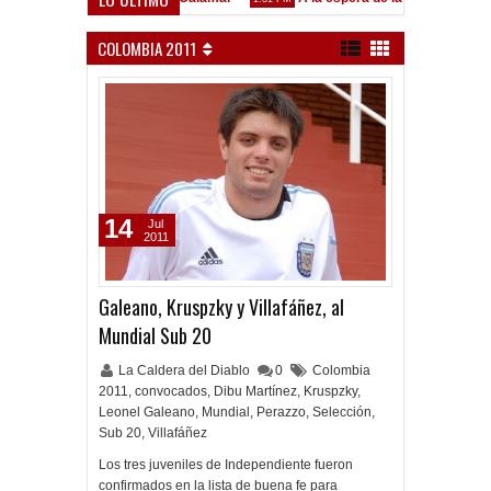
Godoy desgarrado
AM
COLOMBIA 2011
14
Jul
2011
Galeano, Kruspzky y Villafáñez, al
Mundial Sub 20
La Caldera del Diablo
0
Colombia
2011
,
convocados
,
Dibu Martínez
,
Kruspzky
,
Leonel Galeano
,
Mundial
,
Perazzo
,
Selección
,
Sub 20
,
Villafáñez
Los tres juveniles de Independiente fueron
confirmados en la lista de buena fe para