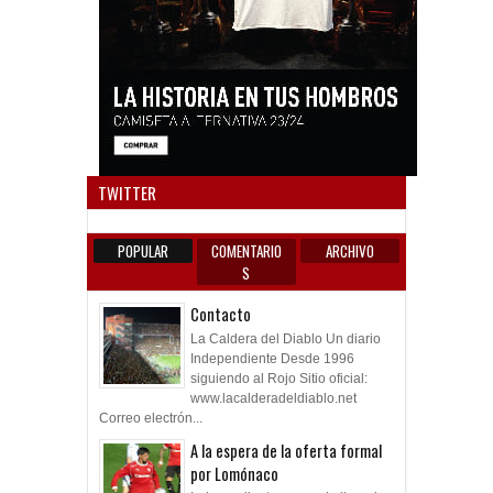
Anun
TWITTER
POPULAR
COMENTARIO
ARCHIVO
S
Contacto
La Caldera del Diablo Un diario
Independiente Desde 1996
siguiendo al Rojo Sitio oficial:
www.lacalderadeldiablo.net
Correo electrón...
A la espera de la oferta formal
por Lomónaco