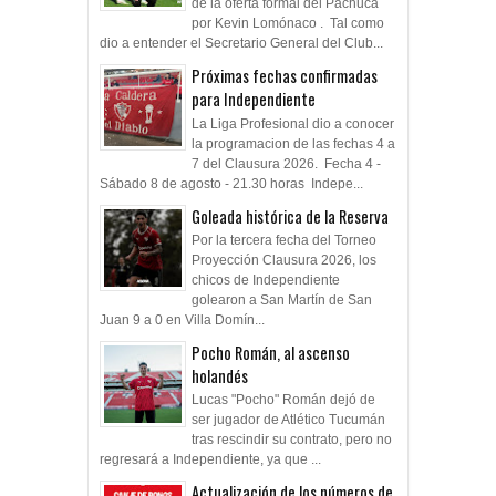
de la oferta formal del Pachuca
por Kevin Lomónaco . Tal como
dio a entender el Secretario General del Club...
Próximas fechas confirmadas
para Independiente
La Liga Profesional dio a conocer
la programacion de las fechas 4 a
7 del Clausura 2026. Fecha 4 -
Sábado 8 de agosto - 21.30 horas Indepe...
Goleada histórica de la Reserva
Por la tercera fecha del Torneo
Proyección Clausura 2026, los
chicos de Independiente
golearon a San Martín de San
Juan 9 a 0 en Villa Domín...
Pocho Román, al ascenso
holandés
Lucas "Pocho" Román dejó de
ser jugador de Atlético Tucumán
tras rescindir su contrato, pero no
regresará a Independiente, ya que ...
Actualización de los números de