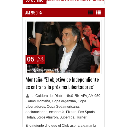
AM 950
05
Aug
2017
Montaña: "El objetivo de Independiente
es entrar a la próxima Libertadores"
La Caldera del Diablo
0
AFA
,
AM 950
,
Carlos Montaña
,
Copa Argentina
,
Copa
Libertadores
,
Copa Sudamericana
,
declaraciones
,
economía
,
Fixture
,
Fox Sports
,
Holan
,
Jorge Almirón
,
Superliga
,
Turner
El dirigiente dijo que el Club aspira a ganar la