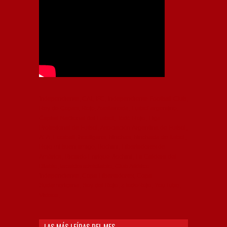
Independiente, CAI, IFC, Independiente Football Club,
Rey de Copas, Rojo, Avellaneda, Fútbol argentino,
Capital Nacional del Fútbol, Todo Rojo, Liga
Profesional de Fútbol, Asociación Argentina de Fútbol,
AFA, Football, hooligans, hinchas, hinchada de fútbol,
Rojo mi buen amigo, Bochini, Libertadores de
América, Ricardo Enrique Bochini, La Caldera del
Diablo, lacalderadeldiablo, Club Atlético
Independiente, Copa Libertadores, Copa
Sudamericana, Soy del Rojo, #TodoRojo, YouTube,
Videos,
LAS MÁS LEÍDAS DEL MES