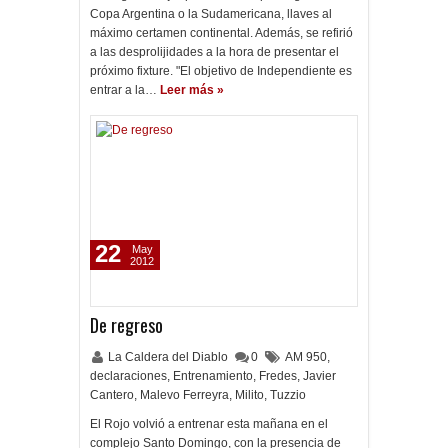
Copa Argentina o la Sudamericana, llaves al
máximo certamen continental. Además, se refirió
a las desprolijidades a la hora de presentar el
próximo fixture. "El objetivo de Independiente es
entrar a la…
Leer más »
22
May
2012
De regreso
La Caldera del Diablo
0
AM 950
,
declaraciones
,
Entrenamiento
,
Fredes
,
Javier
Cantero
,
Malevo Ferreyra
,
Milito
,
Tuzzio
El Rojo volvió a entrenar esta mañana en el
complejo Santo Domingo, con la presencia de