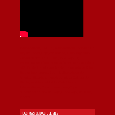
Independiente, CAI, IFC, Independiente Football Club,
Rey de Copas, Rojo, Avellaneda, Fútbol argentino,
Capital Nacional del Fútbol, Todo Rojo, Liga
Profesional de Fútbol, Asociación Argentina de Fútbol,
AFA, Football, hooligans, hinchas, hinchada de fútbol,
Rojo mi buen amigo, Bochini, Libertadores de
América, Ricardo Enrique Bochini, La Caldera del
Diablo, lacalderadeldiablo, Club Atlético
Independiente, Copa Libertadores, Copa
Sudamericana, Soy del Rojo, #TodoRojo, YouTube,
Videos,
LAS MÁS LEÍDAS DEL MES