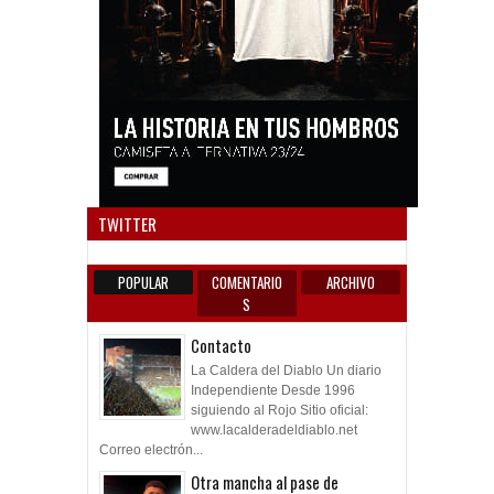
Anun
TWITTER
POPULAR
COMENTARIO
ARCHIVO
S
Contacto
La Caldera del Diablo Un diario
Independiente Desde 1996
siguiendo al Rojo Sitio oficial:
www.lacalderadeldiablo.net
Correo electrón...
Otra mancha al pase de