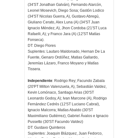
(34'ST Jonathan Galván), Fernando Alarcón,
Leonel Mosevich, Diego Sosa; Gastón Lodico
(34'ST Nicolas Guerra, A), Gustavo Abregú,
Giuliano Cerato, Alex Luna (A) (34'ST Juan
Ignacio Méndez, A), Jhon Cordoba (21'ST Luca
Rafaelli, A); y Franco Jara (A) (12'ST Matías
Fonseca).
DT: Diego Flores
Suplentes: Lautaro Maldonado, Hernan De La
Fuente, Genaro Ordóñez, Matias Gallardo,
Jeremías Lázaro, Franco Moyano y Matías
Tissera.
Independiente
: Rodrigo Rey; Facundo Zabala
(20'PT Milton Valenzuela, A), Sebastián Valdez,
Kevin Lomónaco, Santiago Arias (30'ST
Leonardo Godoy, A); Ivan Marcone (A), Rodrigo
Fernández Cedrés (12'ST Luciano Cabral),
Ignacio Malcorra; Matías Abaldo (30'ST
Maximiliano Gutiérrez), Gabriel Ávalos e Ignacio
Pussetto (30'ST Facundo Valdez)
DT: Gustavo Quinteros
Suplentes: Joaquin Blázquez, Juan Fedorco,