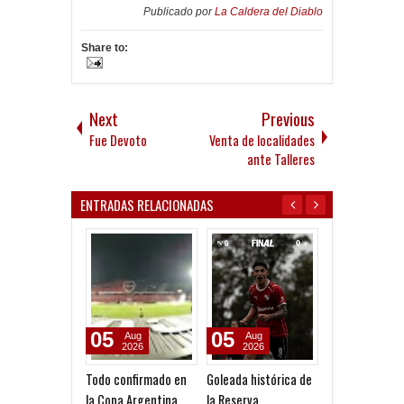
Publicado por
La Caldera del Diablo
Share to:
Next
Previous
Fue Devoto
Venta de localidades
ante Talleres
ENTRADAS RELACIONADAS
05
05
05
Aug
Aug
Aug
2026
2026
2026
Todo confirmado en
Goleada histórica de
Reclamo millon
la Copa Argentina
la Reserva
San Martín (SJ