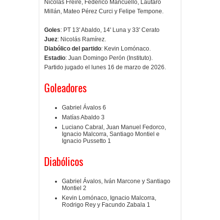
Nicolas Freire, Federico Mancuello, Lautaro
Millán, Mateo Pérez Curci y Felipe Tempone.
Goles
: PT 13' Abaldo, 14' Luna y 33' Cerato
Juez
: Nicolás Ramírez.
Diabólico del partido
: Kevin Lomónaco.
Estadio
: Juan Domingo Perón (Instituto).
Partido jugado el lunes 16 de marzo de 2026.
Goleadores
Gabriel Ávalos 6
Matías Abaldo 3
Luciano Cabral, Juan Manuel Fedorco,
Ignacio Malcorra, Santiago Montiel e
Ignacio Pussetto 1
Diabólicos
Gabriel Ávalos, Iván Marcone y Santiago
Montiel 2
Kevin Lomónaco, Ignacio Malcorra,
Rodrigo Rey y Facundo Zabala 1