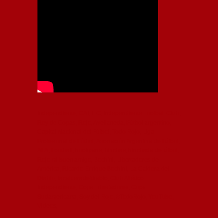
Independiente, CAI, IFC, Independiente Football Club,
Rey de Copas, Rojo, Avellaneda, Fútbol argentino,
Capital Nacional del Fútbol, Todo Rojo, Liga
Profesional de Fútbol, Asociación Argentina de Fútbol,
AFA, Football, hooligans, hinchas, hinchada de fútbol,
Rojo mi buen amigo, Bochini, Libertadores de
América, Ricardo Enrique Bochini, La Caldera del
Diablo, lacalderadeldiablo, Club Atlético
Independiente, Copa Libertadores, Copa
Sudamericana, Soy del Rojo, #TodoRojo, YouTube,
Videos,