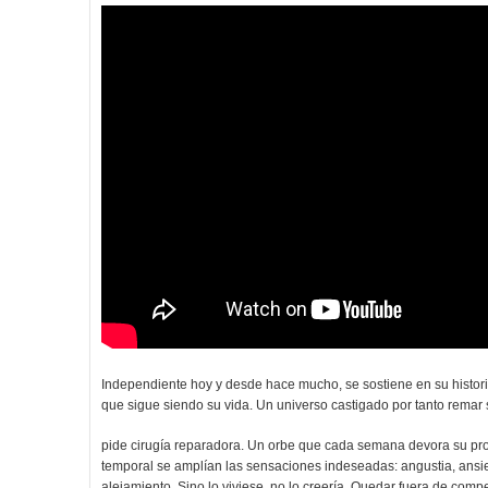
Independiente hoy y desde hace mucho, se sostiene en su historia
que sigue siendo su vida. Un universo castigado por tanto remar 
pide cirugía reparadora. Un orbe que cada semana devora su prop
temporal se amplían las sensaciones indeseadas: angustia, ansie
alejamiento. Sino lo viviese, no lo creería. Quedar fuera de com