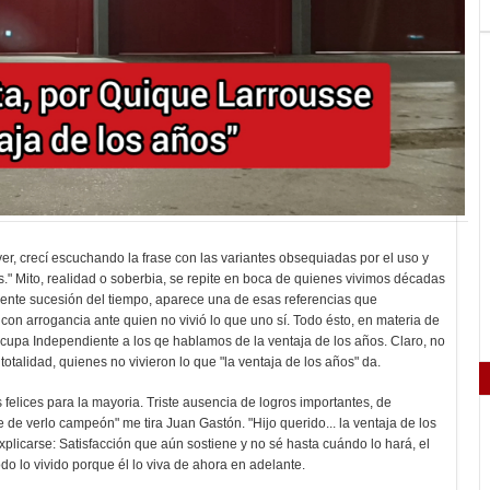
yer, crecí escuchando la frase con las variantes obsequiadas por el uso y
s." Mito, realidad o soberbia, se repite en boca de quienes vivimos décadas
dente sucesión del tiempo, aparece una de esas referencias que
con arrogancia ante quien no vivió lo que uno sí. Todo ésto, en materia de
ocupa Independiente a los qe hablamos de la ventaja de los años. Claro, no
totalidad, quienes no vivieron lo que "la ventaja de los años" da.
s felices para la mayoria. Triste ausencia de logros importantes, de
de verlo campeón" me tira Juan Gastón. "Hijo querido... la ventaja de los
plicarse: Satisfacción que aún sostiene y no sé hasta cuándo lo hará, el
odo lo vivido porque él lo viva de ahora en adelante.