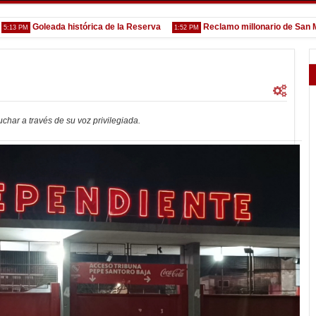
Goleada histórica de la Reserva
Reclamo millonario de San Martín 
M
1:52 PM
har a través de su voz privilegiada.