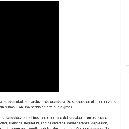
, su identidad, sus archivos de grandeza. Se sostiene en el gran universo
sin remos. Con una herida abierta que a gritos
ia languidez con el frustrante realismo del sinsabor. Y en ese curso
dad, silencios, inquietud, enojos diversos, desesperanza, depresión,
petencia temprano, agudiza crisis y desencuentro. Quienes tenemos "la