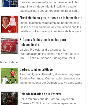
Este viernes cerró el libro de pases en el fútbol
argentino e Independiente inscribió a cuatro
futbolistas para seguir negociando. Ellos son...
Firmó Machuca y es refuerzo de Independiente
Imanol Machuca es refuerzo de Independiente.
Desde el Club emitieron un comunicado con los
detalles contractuales y financieros de la adquis...
Próximas fechas confirmadas para
Independiente
La Liga Profesional dio a conocer la
programacion de las fechas 4 a 7 del Clausura
2026. Fecha 4 - Sábado 8 de agosto - 21.30
horas Indepe...
Cedrés, también al Globo
04
05
Aug
Aug
Aug
2026
2026
2026
Así como Ignacio Pussetto, el volante uruguayo
Rodrigo Fernández Cedres, quien tampoco era
eterno
122 años Independiente
Goleada histórica 
tenido en cuenta por Quinteros, se va a préstamo
...
Goleada histórica de la Reserva
Por la tercera fecha del Torneo Proyección
Clausura 2026, los chicos de Independiente