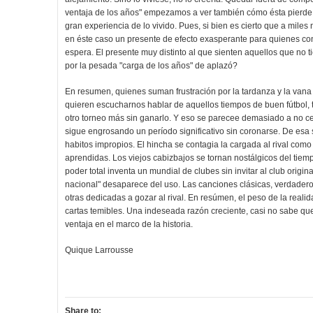
ventaja de los años" empezamos a ver también cómo ésta pierde 
gran experiencia de lo vivido. Pues, si bien es cierto que a miles 
en éste caso un presente de efecto exasperante para quienes co
espera. El presente muy distinto al que sienten aquellos que no 
por la pesada "carga de los años" de aplazó?
En resumen, quienes suman frustración por la tardanza y la van
quieren escucharnos hablar de aquellos tiempos de buen fútbol, t
otro torneo más sin ganarlo. Y eso se parecee demasiado a no ce
sigue engrosando un período significativo sin coronarse. De esa s
habitos impropios. El hincha se contagia la cargada al rival como
aprendidas. Los viejos cabizbajos se tornan nostálgicos del tiem
poder total inventa un mundial de clubes sin invitar al club orig
nacional" desaparece del uso. Las canciones clásicas, verdader
otras dedicadas a gozar al rival. En resúmen, el peso de la real
cartas temibles. Una indeseada razón creciente, casi no sabe qu
ventaja en el marco de la historia.
Quique Larrousse
Share to: