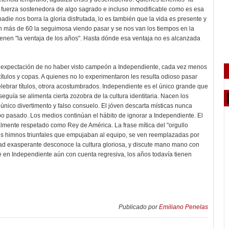
fuerza sostenedora de algo sagrado e incluso inmodificable como es esa
nadie nos borra la gloria disfrutada, lo es también que la vida es presente y
n más de 60 la seguimosa viendo pasar y se nos van los tiempos en la
tienen "la ventaja de los años". Hasta dónde esa ventaja no es alcanzada
a expectación de no haber visto campeón a Independiente, cada vez menos
ítulos y copas. A quienes no lo experimentaron les resulta odioso pasar
lebrar títulos, otrora acostumbrados. Independiente es el único grande que
eguía se alimenta cierta zozobra de la cultura identitaria. Nacen los
 único divertimento y falso consuelo. El jóven descarta místicas nunca
po pasado. Los medios continúan el hábito de ignorar a Independiente. El
inalmente respetado como Rey de América. La frase mítica del "orgullo
os himnos triunfales que empujaban al equipo, se ven reemplazadas por
idad exasperante desconoce la cultura gloriosa, y discute mano mano con
e en Independiente aún con cuenta regresiva, los años todavía tienen
Publicado por
Emiliano Penelas