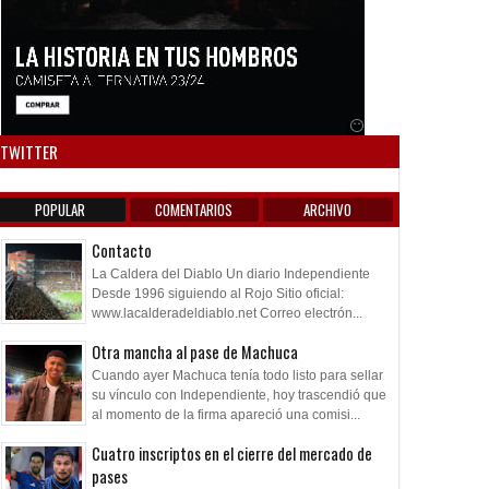
Anuncio SOICOS
TWITTER
POPULAR
COMENTARIOS
ARCHIVO
Contacto
La Caldera del Diablo Un diario Independiente
Desde 1996 siguiendo al Rojo Sitio oficial:
www.lacalderadeldiablo.net Correo electrón...
Otra mancha al pase de Machuca
Cuando ayer Machuca tenía todo listo para sellar
su vínculo con Independiente, hoy trascendió que
al momento de la firma apareció una comisi...
Cuatro inscriptos en el cierre del mercado de
pases