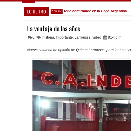
LO ULTIMO
ue venga gente nueva"
Todo confirmado en la Copa Argentina
7:08 PM
5:13 P
La ventaja de los años
0
historia
,
Importante
,
Larrousse
,
video
8:54 p.m.
Nueva columna de opinión de Quique Larrousse, para leer o escuc