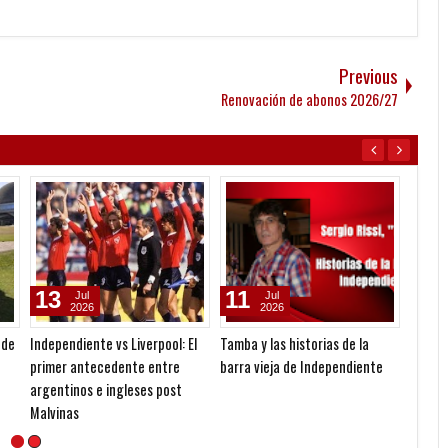
Previous
Renovación de abonos 2026/27
13
11
02
Jul
Jul
2026
2026
 de
Independiente vs Liverpool: El
Tamba y las historias de la
Pato 
primer antecedente entre
barra vieja de Independiente
argentinos e ingleses post
Malvinas