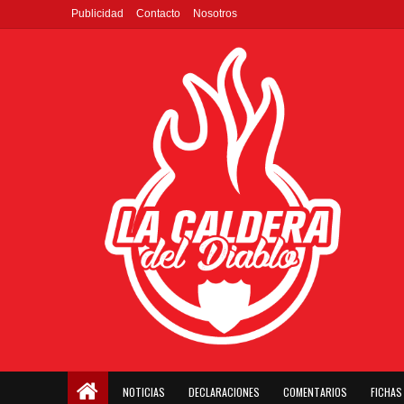
Publicidad
Contacto
Nosotros
NOTICIAS
DECLARACIONES
COMENTARIOS
FICHAS