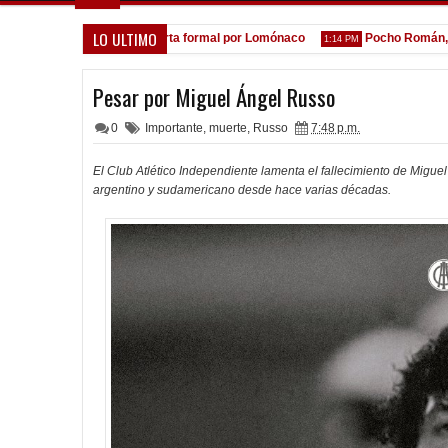
LO ULTIMO
A la espera de la oferta formal por Lomónaco
Pocho Román, al as
PM
1:14 PM
Pesar por Miguel Ángel Russo
0
Importante
,
muerte
,
Russo
7:48 p.m.
El Club Atlético Independiente lamenta el fallecimiento de Miguel
argentino y sudamericano desde hace varias décadas.