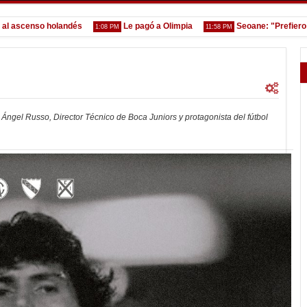
censo holandés
Le pagó a Olimpia
Seoane: "Prefiero dejar
1:08 PM
11:58 PM
 Ángel Russo, Director Técnico de Boca Juniors y protagonista del fútbol