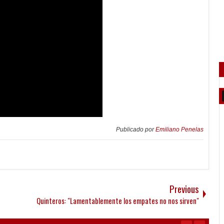
Publicado por
Emiliano Penelas
Previous
Quinteros: "Lamentablemente los empates no nos sirven"