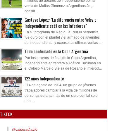
millones de dólares de Independiente por la
venta de Matías Giménez a Argentinos Jrs,
consid...
Gustavo López: "La diferencia entre Vélez e
Independiente está en las Inferiores"
En su programa de Radio La Red el periodista
fue duro con el plantel y el armado de juveniles
de Independiente, y expuso las últimas ventas ...
Todo confirmado en la Copa Argentina
Por los octavos de final de la Copa Argentina,
Independiente enfrentará a Atlético Tucumán en
el Coloso Marcelo Bielsa de Rosario el miércol...
122 años Independiente
El 4 de agosto de 1904, un grupo de jóvenes
trabajadores cambiaría la vida de millones de
personas durante más de un siglo con tal solo
una ...
TIKTOK
@calderadiablo