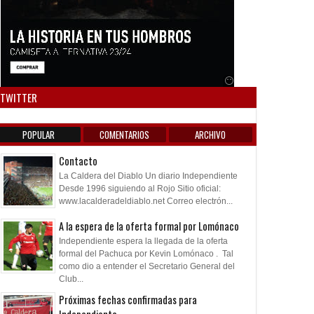
Anuncio SOICOS
TWITTER
POPULAR
COMENTARIOS
ARCHIVO
Contacto
La Caldera del Diablo Un diario Independiente
Desde 1996 siguiendo al Rojo Sitio oficial:
www.lacalderadeldiablo.net Correo electrón...
A la espera de la oferta formal por Lomónaco
Independiente espera la llegada de la oferta
formal del Pachuca por Kevin Lomónaco . Tal
como dio a entender el Secretario General del
Club...
Próximas fechas confirmadas para