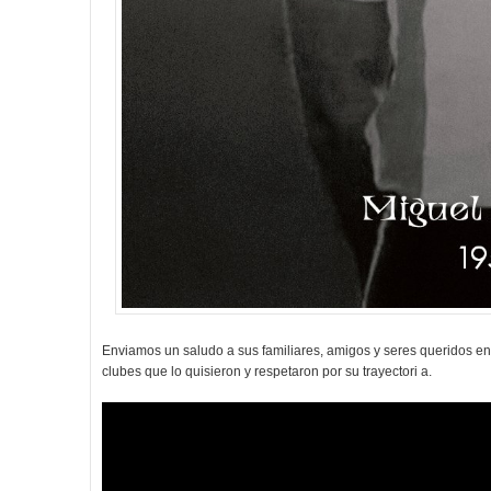
Enviamos un saludo a sus familiares, amigos y seres queridos en
clubes que lo quisieron y respetaron por su trayectori a.