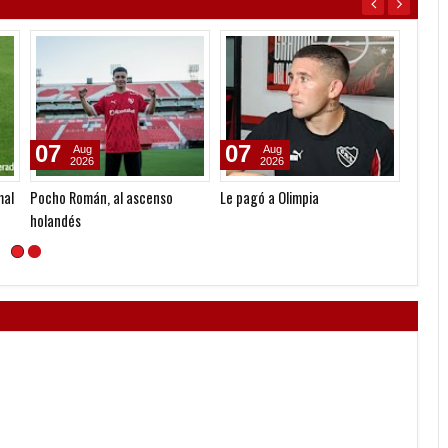
07
07
06
Aug
Aug
2026
2026
mal
Pocho Román, al ascenso
Le pagó a Olimpia
Seoane
holandés
gestió
nueva