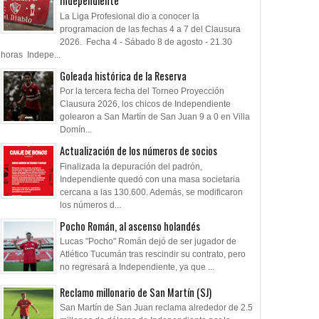
Independiente
La Liga Profesional dio a conocer la
programacion de las fechas 4 a 7 del Clausura
2026. Fecha 4 - Sábado 8 de agosto - 21.30
horas Indepe...
Goleada histórica de la Reserva
Por la tercera fecha del Torneo Proyección
Clausura 2026, los chicos de Independiente
05
09
Aug
Aug
Jul
2026
2026
2026
golearon a San Martín de San Juan 9 a 0 en Villa
Domín...
: "Prefiero dejar la
Todo confirmado en la Copa
Pesar por Fernand
Actualización de los números de socios
n y que venga gente
Argentina
Finalizada la depuración del padrón,
"
Independiente quedó con una masa societaria
cercana a las 130.600. Además, se modificaron
los números d...
Pocho Román, al ascenso holandés
Lucas "Pocho" Román dejó de ser jugador de
Atlético Tucumán tras rescindir su contrato, pero
no regresará a Independiente, ya que ...
Reclamo millonario de San Martín (SJ)
San Martín de San Juan reclama alrededor de 2.5