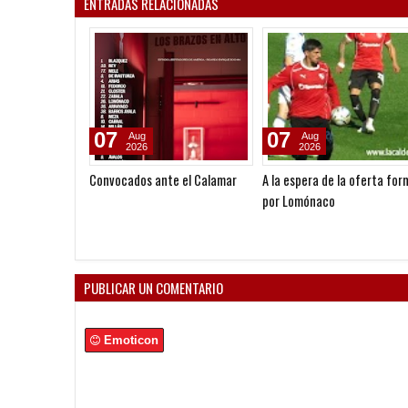
ENTRADAS RELACIONADAS
07
07
Aug
Aug
2026
2026
Convocados ante el Calamar
A la espera de la oferta for
por Lomónaco
PUBLICAR UN COMENTARIO
Emoticon