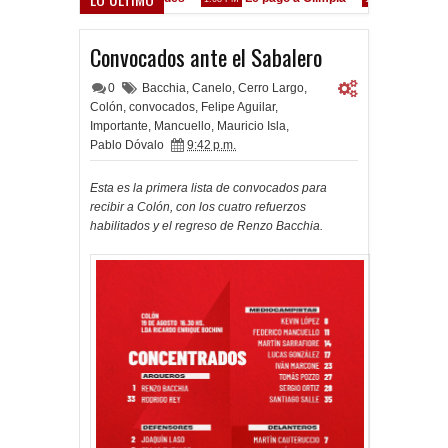
en las Inferiores"
Convocados ante el Sabalero
0
Bacchia
,
Canelo
,
Cerro Largo
,
Colón
,
convocados
,
Felipe Aguilar
,
Importante
,
Mancuello
,
Mauricio Isla
,
Pablo Dóvalo
9:42 p.m.
Esta es la primera lista de convocados para
recibir a Colón, con los cuatro refuerzos
habilitados y el regreso de Renzo Bacchia.