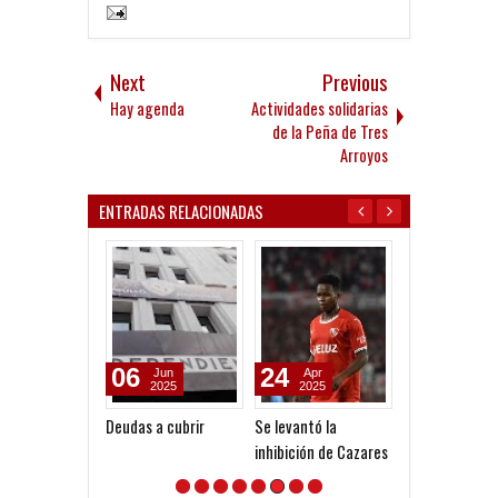
Next
Previous
Hay agenda
Actividades solidarias
de la Peña de Tres
Arroyos
ENTRADAS RELACIONADAS
06
24
27
Jun
Apr
Jan
2025
2025
2025
Deudas a cubrir
Se levantó la
Rescindió Cane
inhibición de Cazares
firmó en Lanús