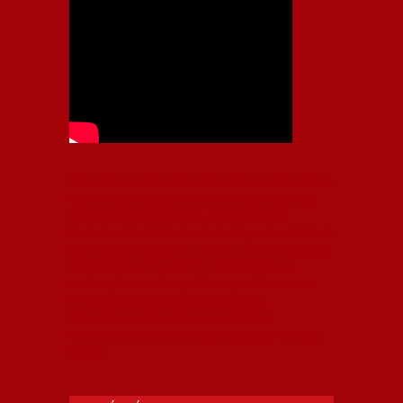
Independiente, CAI, IFC, Independiente Football Club,
Rey de Copas, Rojo, Avellaneda, Fútbol argentino,
Capital Nacional del Fútbol, Todo Rojo, Liga
Profesional de Fútbol, Asociación Argentina de Fútbol,
AFA, Football, hooligans, hinchas, hinchada de fútbol,
Rojo mi buen amigo, Bochini, Libertadores de
América, Ricardo Enrique Bochini, La Caldera del
Diablo, lacalderadeldiablo, Club Atlético
Independiente, Copa Libertadores, Copa
Sudamericana, Soy del Rojo, #TodoRojo, YouTube,
Videos,