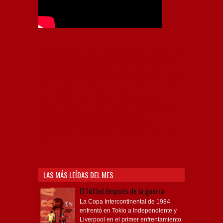
Independiente, CAI, IFC, Independiente Football Club,
Rey de Copas, Rojo, Avellaneda, Fútbol argentino,
Capital Nacional del Fútbol, Todo Rojo, Liga
Profesional de Fútbol, Asociación Argentina de Fútbol,
AFA, Football, hooligans, hinchas, hinchada de fútbol,
Rojo mi buen amigo, Bochini, Libertadores de
América, Ricardo Enrique Bochini, La Caldera del
Diablo, lacalderadeldiablo, Club Atlético
Independiente, Copa Libertadores, Copa
Sudamericana, Soy del Rojo, #TodoRojo, YouTube,
Videos,
LAS MÁS LEÍDAS DEL MES
El fútbol después de la guerra
La Copa Intercontinental de 1984
enfrentó en Tokio a Independiente y
Liverpool en el primer enfrentamiento