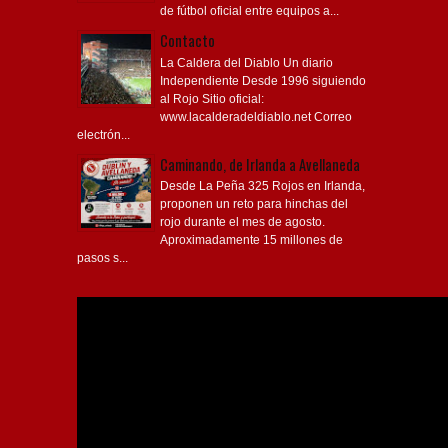
de fútbol oficial entre equipos a...
Contacto
La Caldera del Diablo Un diario
Independiente Desde 1996 siguiendo
al Rojo Sitio oficial:
www.lacalderadeldiablo.net Correo
electrón...
Caminando, de Irlanda a Avellaneda
Desde La Peña 325 Rojos en Irlanda,
proponen un reto para hinchas del
rojo durante el mes de agosto.
Aproximadamente 15 millones de
pasos s...