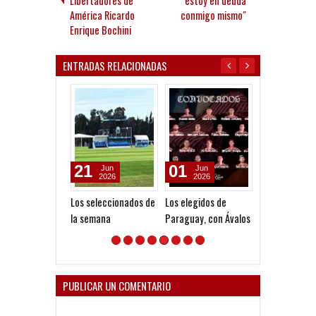
Libertadores de
estoy en deuda
América Ricardo
conmigo mismo"
Enrique Bochini
ENTRADAS RELACIONADAS
21
01
05
Jun
Jun
Aug
2026
2026
2026
Los seleccionados de
Los elegidos de
Todo confirma
la semana
Paraguay, con Ávalos
la Copa Argent
PUBLICAR UN COMENTARIO