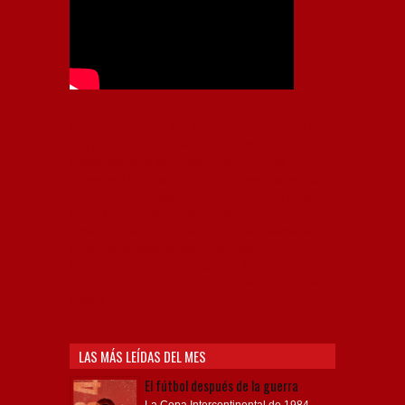
Independiente, CAI, IFC, Independiente Football Club,
Rey de Copas, Rojo, Avellaneda, Fútbol argentino,
Capital Nacional del Fútbol, Todo Rojo, Liga
Profesional de Fútbol, Asociación Argentina de Fútbol,
AFA, Football, hooligans, hinchas, hinchada de fútbol,
Rojo mi buen amigo, Bochini, Libertadores de
América, Ricardo Enrique Bochini, La Caldera del
Diablo, lacalderadeldiablo, Club Atlético
Independiente, Copa Libertadores, Copa
Sudamericana, Soy del Rojo, #TodoRojo, YouTube,
Videos,
LAS MÁS LEÍDAS DEL MES
El fútbol después de la guerra