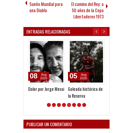
Sueño Mundial para
El camino del Rey: a
una Diabla
50 años de la Copa
Libertadores 1973
ENTRADAS RELACIONADAS
05
07
05
Aug
Aug
Aug
2026
2026
2026
Goleada histórica de
Le pagó a Olimpia
Reclamo millon
la Reserva
San Martín (SJ
PUBLICAR UN COMENTARIO