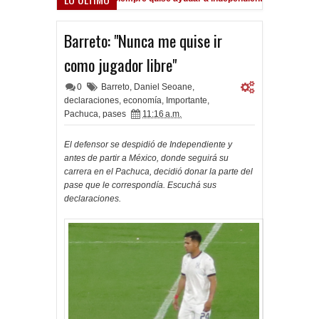
Dolor por Jorge Messi
Barreto: "Nunca me quise ir
como jugador libre"
0
Barreto
,
Daniel Seoane
,
declaraciones
,
economía
,
Importante
,
Pachuca
,
pases
11:16 a.m.
El defensor se despidió de Independiente y
antes de partir a México, donde seguirá su
carrera en el Pachuca, decidió donar la parte del
pase que le correspondía. Escuchá sus
declaraciones.