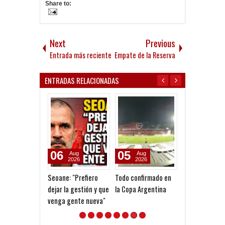
Share to:
Next
Previous
Entrada más reciente
Empate de la Reserva
ENTRADAS RELACIONADAS
06
05
10
Aug
Aug
May
2026
2026
2026
Seoane: "Prefiero
Todo confirmado en
Apertura 2026 
dejar la gestión y que
la Copa Argentina
Octavos de fina
venga gente nueva"
Rosario Centra