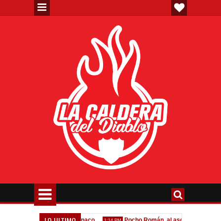
LO ULTIMO
a oferta formal por Lomónaco
Pocho Román, al ascenso holandés
1:14 PM