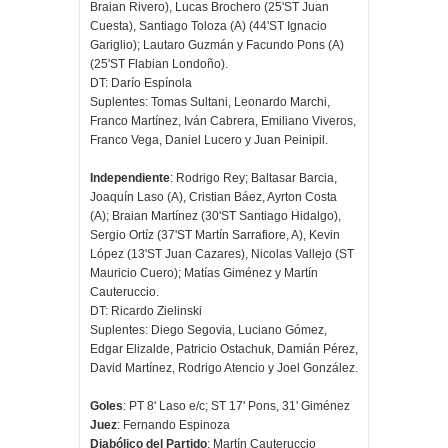
Braian Rivero), Lucas Brochero (25'ST Juan
Cuesta), Santiago Toloza (A) (44'ST Ignacio
Gariglio); Lautaro Guzmán y Facundo Pons (A)
(25'ST Flabian Londoño).
DT: Darío Espínola
Suplentes: Tomas Sultani, Leonardo Marchi,
Franco Martínez, Iván Cabrera, Emiliano Viveros,
Franco Vega, Daniel Lucero y Juan Peinipil.
Independiente
: Rodrigo Rey; Baltasar Barcia,
Joaquín Laso (A), Cristian Báez, Ayrton Costa
(A); Braian Martínez (30'ST Santiago Hidalgo),
Sergio Ortíz (37'ST Martín Sarrafiore, A), Kevin
López (13'ST Juan Cazares), Nicolas Vallejo (ST
Mauricio Cuero); Matías Giménez y Martín
Cauteruccio.
DT: Ricardo Zielinski
Suplentes: Diego Segovia, Luciano Gómez,
Edgar Elizalde, Patricio Ostachuk, Damián Pérez,
David Martínez, Rodrigo Atencio y Joel González.
Goles
: PT 8' Laso e/c; ST 17' Pons, 31' Giménez
Juez
: Fernando Espinoza
Diabólico del Partido
: Martín Cauteruccio