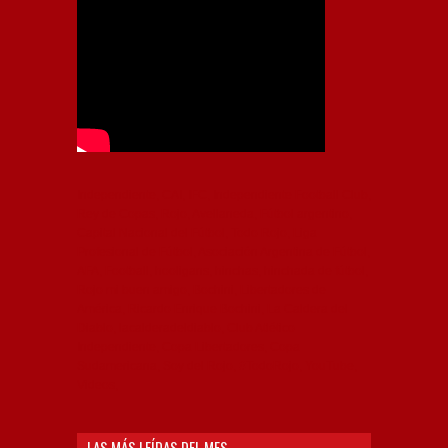
Independiente, CAI, IFC, Independiente Football Club,
Rey de Copas, Rojo, Avellaneda, Fútbol argentino,
Capital Nacional del Fútbol, Todo Rojo, Liga
Profesional de Fútbol, Asociación Argentina de Fútbol,
AFA, Football, hooligans, hinchas, hinchada de fútbol,
Rojo mi buen amigo, Bochini, Libertadores de
América, Ricardo Enrique Bochini, La Caldera del
Diablo, lacalderadeldiablo, Club Atlético
Independiente, Copa Libertadores, Copa
Sudamericana, Soy del Rojo, #TodoRojo, YouTube,
Videos,
LAS MÁS LEÍDAS DEL MES