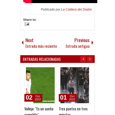
Publicado por
La Caldera del Diablo
Share to:
Next
Previous
Entrada más reciente
Entrada antigua
ENTRADAS RELACIONADAS
02
01
03
Oct
Oct
Aug
2022
2022
2026
Vallejo: "Es un sueño
Tres puntos en tres
Frenó en Linier
cumplido"
minutos