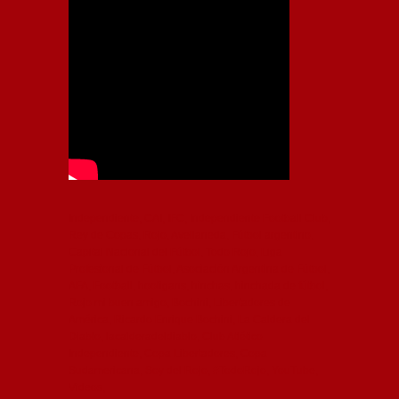
Independiente, CAI, IFC, Independiente Football Club,
Rey de Copas, Rojo, Avellaneda, Fútbol argentino,
Capital Nacional del Fútbol, Todo Rojo, Liga
Profesional de Fútbol, Asociación Argentina de Fútbol,
AFA, Football, hooligans, hinchas, hinchada de fútbol,
Rojo mi buen amigo, Bochini, Libertadores de
América, Ricardo Enrique Bochini, La Caldera del
Diablo, lacalderadeldiablo, Club Atlético
Independiente, Copa Libertadores, Copa
Sudamericana, Soy del Rojo, #TodoRojo, YouTube,
Videos,