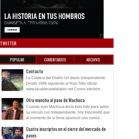
Anuncio SOICOS
TWITTER
POPULAR
COMENTARIOS
ARCHIVO
Contacto
La Caldera del Diablo Un diario Independiente
Desde 1996 siguiendo al Rojo Sitio oficial:
www.lacalderadeldiablo.net Correo electrón...
Otra mancha al pase de Machuca
Cuando ayer Machuca tenía todo listo para sellar
su vínculo con Independiente, hoy trascendió que
al momento de la firma apareció una comisi...
Cuatro inscriptos en el cierre del mercado de
pases