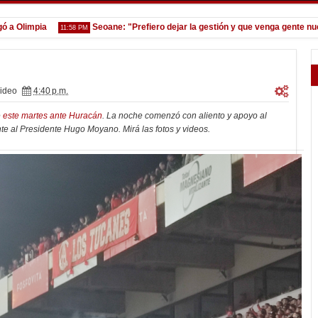
mpia
Seoane: "Prefiero dejar la gestión y que venga gente nueva"
11:58 PM
ideo
4:40 p.m.
e
este martes ante Huracán
. La noche comenzó con aliento y apoyo al
te al Presidente Hugo Moyano. Mirá las fotos y videos.