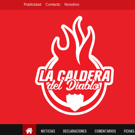
Publicidad
Contacto
Nosotros
NOTICIAS
DECLARACIONES
COMENTARIOS
FICHAS