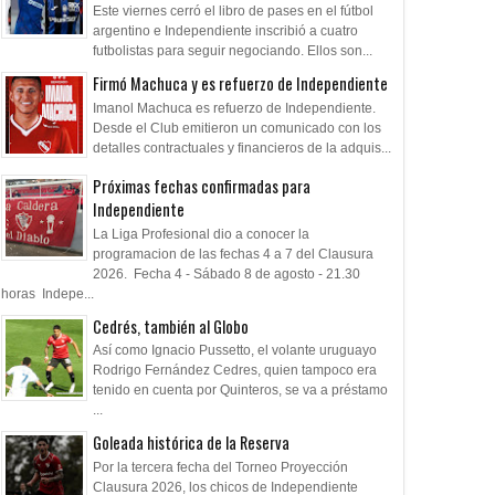
Este viernes cerró el libro de pases en el fútbol
argentino e Independiente inscribió a cuatro
futbolistas para seguir negociando. Ellos son...
Firmó Machuca y es refuerzo de Independiente
Imanol Machuca es refuerzo de Independiente.
Desde el Club emitieron un comunicado con los
detalles contractuales y financieros de la adquis...
Próximas fechas confirmadas para
Independiente
La Liga Profesional dio a conocer la
programacion de las fechas 4 a 7 del Clausura
2026. Fecha 4 - Sábado 8 de agosto - 21.30
horas Indepe...
Cedrés, también al Globo
Así como Ignacio Pussetto, el volante uruguayo
Rodrigo Fernández Cedres, quien tampoco era
tenido en cuenta por Quinteros, se va a préstamo
...
Goleada histórica de la Reserva
Por la tercera fecha del Torneo Proyección
Clausura 2026, los chicos de Independiente