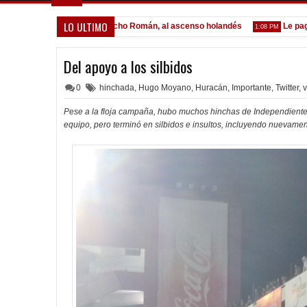
LO ULTIMO
Lomónaco
Pocho Román, al ascenso holandés
Le pagó a Oli
1:14 PM
1:08 PM
Del apoyo a los silbidos
0
hinchada
,
Hugo Moyano
,
Huracán
,
Importante
,
Twitter
,
v
Pese a la floja campaña, hubo muchos hinchas de Independient
equipo, pero terminó en silbidos e insultos, incluyendo nuevamen