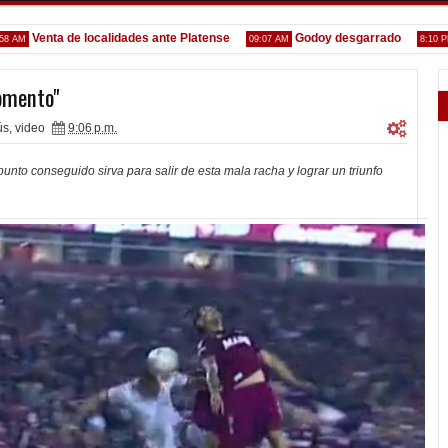
Venta de localidades ante Platense
Godoy desgarrado
Gus
09:07 AM
8:10 PM
omento"
ús
,
video
9:06 p.m.
punto conseguido sirva para salir de esta mala racha y lograr un triunfo