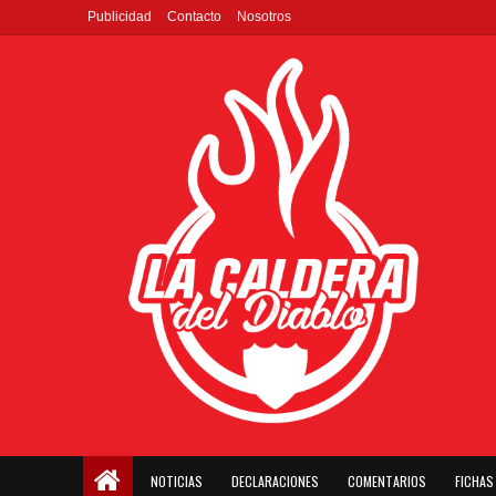
Publicidad
Contacto
Nosotros
NOTICIAS
DECLARACIONES
COMENTARIOS
FICHAS