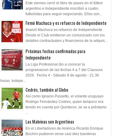
Este viernes cerró el libro de pases en el fútbol
argentino e Independiente inscribió a cuatro
futbolistas para seguir negociando. Ellos son...
Firmó Machuca y es refuerzo de Independiente
Imanol Machuca es refuerzo de Independiente.
Desde el Club emitieron un comunicado con los
detalles contractuales y financieros de la adquis...
Próximas fechas confirmadas para
Independiente
La Liga Profesional dio a conocer la
programacion de las fechas 4 a 7 del Clausura
2026. Fecha 4 - Sábado 8 de agosto - 21.30
horas Indepe...
Cedrés, también al Globo
Así como Ignacio Pussetto, el volante uruguayo
Rodrigo Fernández Cedres, quien tampoco era
tenido en cuenta por Quinteros, se va a préstamo
...
Las Malvinas son Argentinas
En el Libertadores de América Ricardo Enrique
Bochini pudieron verse casi diez banderas