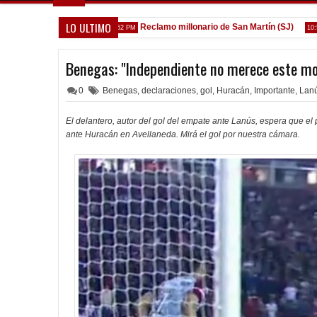
LO ULTIMO
rica de la Reserva
Reclamo millonario de San Martín (SJ)
1:52 PM
10:58 AM
Benegas: "Independiente no merece este m
0
Benegas
,
declaraciones
,
gol
,
Huracán
,
Importante
,
Lan
El delantero, autor del gol del empate ante Lanús, espera que el 
ante Huracán en Avellaneda. Mirá el gol por nuestra cámara.