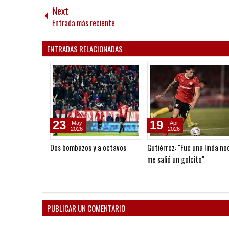
Next
Entrada más reciente
ENTRADAS RELACIONADAS
23
19
May
Apr
2026
2026
Dos bombazos y a octavos
Gutiérrez: "Fue una linda no
me salió un golcito"
PUBLICAR UN COMENTARIO