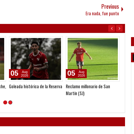
Previous
Era nada, fue punto
05
05
28
Aug
Aug
2026
2026
che,
Goleada histórica de la Reserva
Reclamo millonario de San
Ganó A
Martín (SJ)
puntaj