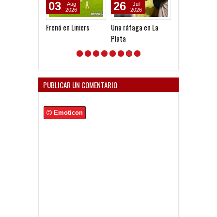
03
26
12
Aug
Jul
May
2026
2026
2026
Frenó en Liniers
Una ráfaga en La
Un semestre gr
Plata
PUBLICAR UN COMENTARIO
Emoticon