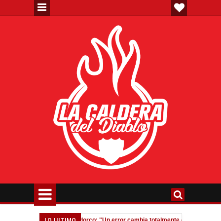
LO ULTIMO
irtieron”
Fedorco: "Un error cambia totalmente el partido"
02:07 AM
11:51 