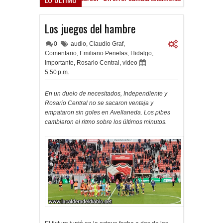
omán, al ascenso holandés
Los juegos del hambre
0
audio
,
Claudio Graf
,
Comentario
,
Emiliano Penelas
,
Hidalgo
,
Importante
,
Rosario Central
,
video
5:50 p.m.
En un duelo de necesitados, Independiente y
Rosario Central no se sacaron ventaja y
empataron sin goles en Avellaneda. Los pibes
cambiaron el ritmo sobre los últimos minutos.