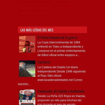
Diablo, lacalderadeldiablo, Club Atlético
Independiente, Copa Libertadores, Copa
Sudamericana, Soy del Rojo, #TodoRojo, YouTube,
Videos,
LAS MÁS LEÍDAS DEL MES
El fútbol después de la guerra
La Copa Intercontinental de 1984
enfrentó en Tokio a Independiente y
Liverpool en el primer enfrentamiento
de fútbol oficial entre equipos a...
Contacto
La Caldera del Diablo Un diario
Independiente Desde 1996 siguiendo
al Rojo Sitio oficial:
www.lacalderadeldiablo.net Correo
electrón...
Caminando, de Irlanda a Avellaneda
Desde La Peña 325 Rojos en Irlanda,
proponen un reto para hinchas del
rojo durante el mes de agosto.