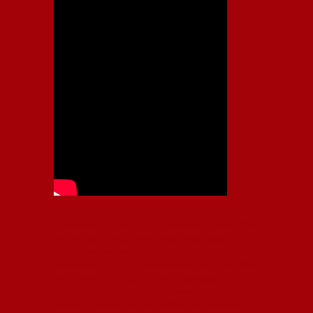
Independiente, CAI, IFC, Independiente Football Club,
Rey de Copas, Rojo, Avellaneda, Fútbol argentino,
Capital Nacional del Fútbol, Todo Rojo, Liga
Profesional de Fútbol, Asociación Argentina de Fútbol,
AFA, Football, hooligans, hinchas, hinchada de fútbol,
Rojo mi buen amigo, Bochini, Libertadores de
América, Ricardo Enrique Bochini, La Caldera del