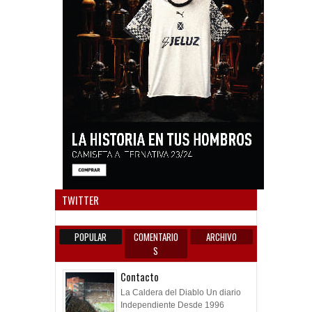
Anun
TWITTER
POPULAR
COMENTARIO
ARCHIVO
S
Contacto
La Caldera del Diablo Un diario
Independiente Desde 1996