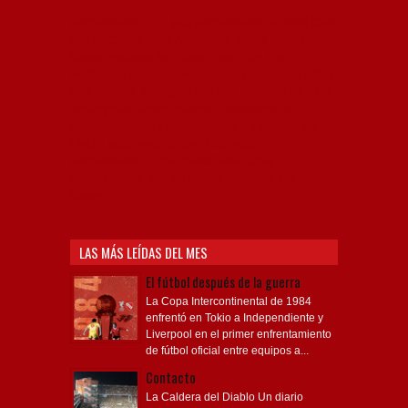
Independiente, CAI, IFC, Independiente Football Club,
Rey de Copas, Rojo, Avellaneda, Fútbol argentino,
Capital Nacional del Fútbol, Todo Rojo, Liga
Profesional de Fútbol, Asociación Argentina de Fútbol,
AFA, Football, hooligans, hinchas, hinchada de fútbol,
Rojo mi buen amigo, Bochini, Libertadores de
América, Ricardo Enrique Bochini, La Caldera del
Diablo, lacalderadeldiablo, Club Atlético
Independiente, Copa Libertadores, Copa
Sudamericana, Soy del Rojo, #TodoRojo, YouTube,
Videos,
LAS MÁS LEÍDAS DEL MES
El fútbol después de la guerra
La Copa Intercontinental de 1984
enfrentó en Tokio a Independiente y
Liverpool en el primer enfrentamiento
de fútbol oficial entre equipos a...
Contacto
La Caldera del Diablo Un diario