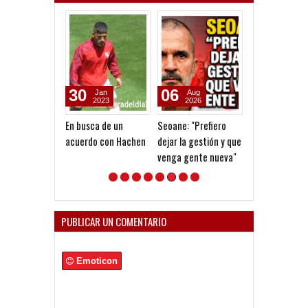
30
06
05
Jan
Aug
Aug
2023
2026
2026
En busca de un
Seoane: "Prefiero
Goleada histór
acuerdo con Hachen
dejar la gestión y que
la Reserva
venga gente nueva"
PUBLICAR UN COMENTARIO
Emoticon