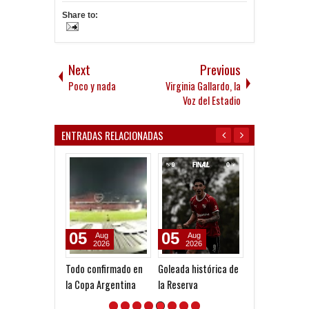
Share to:
Next
Previous
Poco y nada
Virginia Gallardo, la
Voz del Estadio
ENTRADAS RELACIONADAS
05
05
31
Aug
Aug
Jul
2026
2026
2026
Todo confirmado en
Goleada histórica de
Otra mancha a
la Copa Argentina
la Reserva
de Machuca