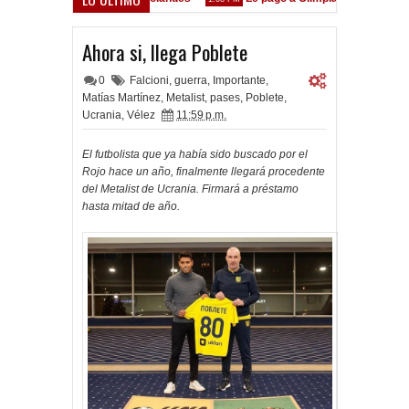
stá en las Inferiores"
Ahora si, llega Poblete
0
Falcioni
,
guerra
,
Importante
,
Matías Martínez
,
Metalist
,
pases
,
Poblete
,
Ucrania
,
Vélez
11:59 p.m.
El futbolista que ya había sido buscado por el
Rojo hace un año, finalmente llegará procedente
del Metalist de Ucrania. Firmará a préstamo
hasta mitad de año.