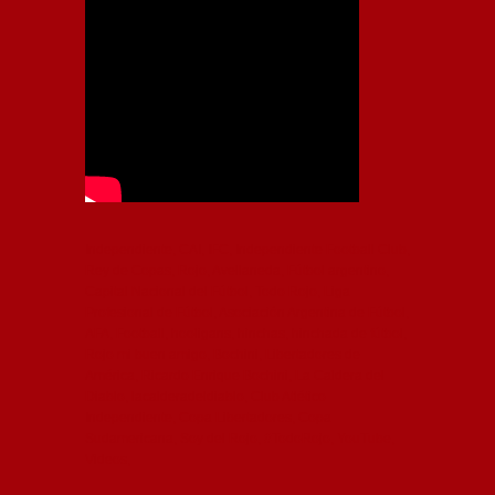
Independiente, CAI, IFC, Independiente Football Club,
Rey de Copas, Rojo, Avellaneda, Fútbol argentino,
Capital Nacional del Fútbol, Todo Rojo, Liga
Profesional de Fútbol, Asociación Argentina de Fútbol,
AFA, Football, hooligans, hinchas, hinchada de fútbol,
Rojo mi buen amigo, Bochini, Libertadores de
América, Ricardo Enrique Bochini, La Caldera del
Diablo, lacalderadeldiablo, Club Atlético
Independiente, Copa Libertadores, Copa
Sudamericana, Soy del Rojo, #TodoRojo, YouTube,
Videos,