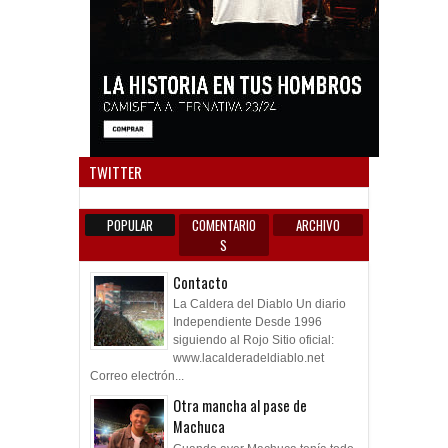
Anun
TWITTER
POPULAR
COMENTARIO
ARCHIVO
S
Contacto
La Caldera del Diablo Un diario
Independiente Desde 1996
siguiendo al Rojo Sitio oficial:
www.lacalderadeldiablo.net
Correo electrón...
Otra mancha al pase de
Machuca