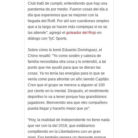
Club trató de cumplir, entendiendo que hay una
pandemia de por medio. Fueron cosas del día a
día que esperemos que se mejoren con la
llegada del Rolfi. Por ahí son cuestiones simples
que a la larga se hacen más complejas si no se
las atiende", agregó el
goleador del Rojo
en
diálogo con TyC Sports.
Sobre cómo lo tomó Eduardo Domínguez, el
Chino resaltó: "Yo como sostén y cabeza de
familia necesitaba otra cosa y lo entendió, a tal
punto que me ayudó para que se dieran las
cosas. Ya no tenía las energías para lo que se
venía como para afrontar un año siendo Capitán.
Creo que el grupo se merece a alguien al 100
por ciento en lo mental. Después, el rendimiento
deportivo lo va a tener porque hay grandísimos
jugadores. Bienvenido sea que otro compañero
pueda llegar y hacerlo mejor que yo".
"Hoy, la realidad de Independiente no tiene nada
que ver con la del 2018, que estábamos
compitiendo en la Libertadores con un gran
nivel. Eso también genera un desgaste porque