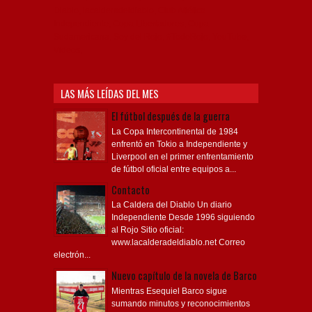
Diablo, lacalderadeldiablo, Club Atlético
Independiente, Copa Libertadores, Copa
Sudamericana, Soy del Rojo, #TodoRojo, YouTube,
Videos,
LAS MÁS LEÍDAS DEL MES
El fútbol después de la guerra
La Copa Intercontinental de 1984
enfrentó en Tokio a Independiente y
Liverpool en el primer enfrentamiento
de fútbol oficial entre equipos a...
Contacto
La Caldera del Diablo Un diario
Independiente Desde 1996 siguiendo
al Rojo Sitio oficial:
www.lacalderadeldiablo.net Correo
electrón...
Nuevo capítulo de la novela de Barco
Mientras Esequiel Barco sigue
sumando minutos y reconocimientos