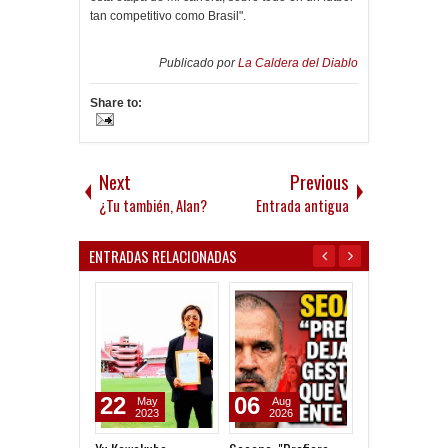
tan competitivo como Brasil".
Publicado por
La Caldera del Diablo
Share to:
Next
Previous
¿Tu también, Alan?
Entrada antigua
ENTRADAS RELACIONADAS
22
06
05
May
Aug
Aug
2023
2026
2026