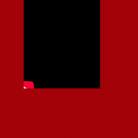
Independiente, CAI, IFC, Independiente Football Club,
Rey de Copas, Rojo, Avellaneda, Fútbol argentino,
Capital Nacional del Fútbol, Todo Rojo, Liga
Profesional de Fútbol, Asociación Argentina de Fútbol,
AFA, Football, hooligans, hinchas, hinchada de fútbol,
Rojo mi buen amigo, Bochini, Libertadores de
América, Ricardo Enrique Bochini, La Caldera del