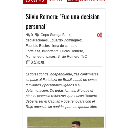
está en las Inferiores"
Silvio Romero: "Fue una decisión
personal"
0
Copa Suruga Bank
,
declaraciones
,
Eduardo Domínguez
,
Fabricio Bustos
,
firma de contrato
,
Fortaleza
,
Importante
,
Lucas Romero
,
Montenegro
,
pases
,
Silvio Romero
,
TyC
3:53 p.m.
El goleador de Independiente, tras confirmarse
su pase al Fortaleza de Brasil, habló de temas
familiares y personales ligados a su
determinación. De todas formas, dijo que el
plantel necesita refuerzos, que Lucas Romero
debería ser el Capitán y que renovará con el
Rojo antes de su partida, para no quedar libre.