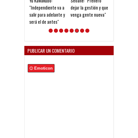
Yu Kawakubo:
Seoane: "Prefiero
Goleada histór
"Independiente va a
dejar la gestión y que
la Reserva
salir para adelante y
venga gente nueva"
será el de antes"
PUBLICAR UN COMENTARIO
Emoticon