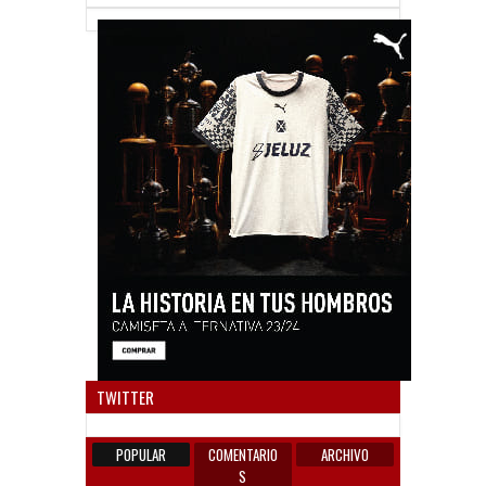
Anun
TWITTER
POPULAR
COMENTARIO
ARCHIVO
S