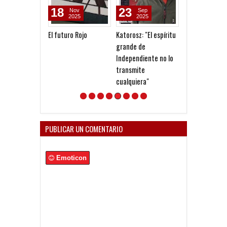
18
23
06
Nov
Sep
Aug
2025
2025
2026
El futuro Rojo
Katorosz: "El espíritu
Seoane: "Prefi
grande de
dejar la gestió
Independiente no lo
venga gente n
transmite
cualquiera"
PUBLICAR UN COMENTARIO
Emoticon