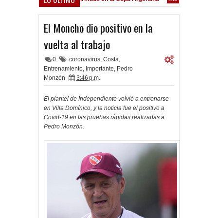
Frenó en Liniers
:39 PM
El Moncho dio positivo en la
vuelta al trabajo
0
coronavirus
,
Costa
,
Entrenamiento
,
Importante
,
Pedro
Monzón
3:46 p.m.
El plantel de Independiente volvió a entrenarse
en Villa Domínico, y la noticia fue el positivo a
Covid-19 en las pruebas rápidas realizadas a
Pedro Monzón.