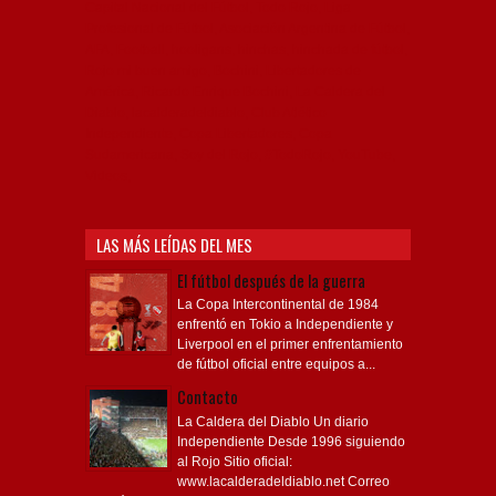
Capital Nacional del Fútbol, Todo Rojo, Liga
Profesional de Fútbol, Asociación Argentina de Fútbol,
AFA, Football, hooligans, hinchas, hinchada de fútbol,
Rojo mi buen amigo, Bochini, Libertadores de
América, Ricardo Enrique Bochini, La Caldera del
Diablo, lacalderadeldiablo, Club Atlético
Independiente, Copa Libertadores, Copa
Sudamericana, Soy del Rojo, #TodoRojo, YouTube,
Videos,
LAS MÁS LEÍDAS DEL MES
El fútbol después de la guerra
La Copa Intercontinental de 1984
enfrentó en Tokio a Independiente y
Liverpool en el primer enfrentamiento
de fútbol oficial entre equipos a...
Contacto
La Caldera del Diablo Un diario
Independiente Desde 1996 siguiendo
al Rojo Sitio oficial:
www.lacalderadeldiablo.net Correo