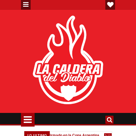
LO ULTIMO
eva"
Todo confirmado en la Copa Argentina
Goleada históri
7:08 PM
5:13 PM