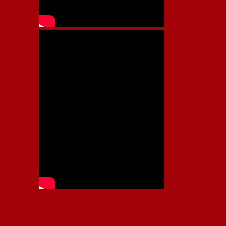
Independiente, CAI, IFC, Independiente Football Club,
Rey de Copas, Rojo, Avellaneda, Fútbol argentino,