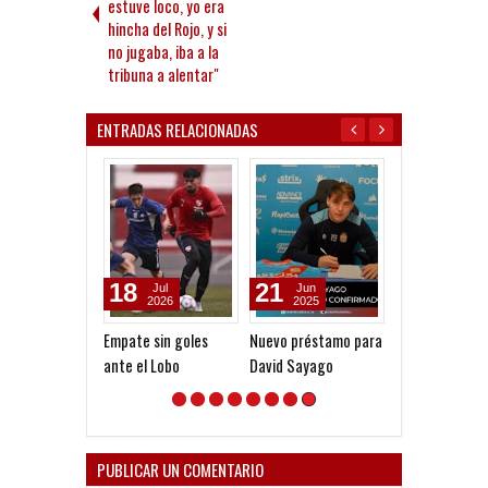
estuve loco, yo era
hincha del Rojo, y si
no jugaba, iba a la
tribuna a alentar"
ENTRADAS RELACIONADAS
18
21
06
Jul
Jun
Jan
2026
2025
2025
Empate sin goles
Nuevo préstamo para
"El presidente
ante el Lobo
David Sayago
necesita la
conversión de 
clubes a SAD"
PUBLICAR UN COMENTARIO