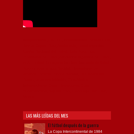
Independiente, CAI, IFC, Independiente Football Club,
Rey de Copas, Rojo, Avellaneda, Fútbol argentino,
Capital Nacional del Fútbol, Todo Rojo, Liga
Profesional de Fútbol, Asociación Argentina de Fútbol,
AFA, Football, hooligans, hinchas, hinchada de fútbol,
Rojo mi buen amigo, Bochini, Libertadores de
América, Ricardo Enrique Bochini, La Caldera del
Diablo, lacalderadeldiablo, Club Atlético
Independiente, Copa Libertadores, Copa
Sudamericana, Soy del Rojo, #TodoRojo, YouTube,
Videos,
LAS MÁS LEÍDAS DEL MES
El fútbol después de la guerra
La Copa Intercontinental de 1984