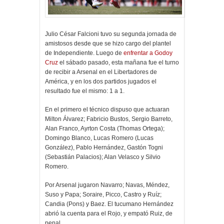
Julio César Falcioni tuvo su segunda jornada de
amistosos desde que se hizo cargo del plantel
de Independiente. Luego de
enfrentar a Godoy
Cruz
el sábado pasado, esta mañana fue el turno
de recibir a Arsenal en el Libertadores de
América, y en los dos partidos jugados el
resultado fue el mismo: 1 a 1.
En el primero el técnico dispuso que actuaran
Milton Álvarez; Fabricio Bustos, Sergio Barreto,
Alan Franco, Ayrton Costa (Thomas Ortega);
Domingo Blanco, Lucas Romero (Lucas
González), Pablo Hernández, Gastón Togni
(Sebastián Palacios); Alan Velasco y Silvio
Romero.
Por Arsenal jugaron Navarro; Navas, Méndez,
Suso y Papa; Soraire, Picco, Castro y Ruíz;
Candia (Pons) y Baez. El tucumano Hernández
abrió la cuenta para el Rojo, y empató Ruiz, de
penal.