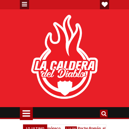
LO ULTIMO
e la oferta formal por Lomónaco
Pocho Román, al ascenso holandés
1:14 PM