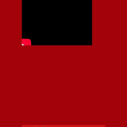
Independiente, CAI, IFC, Independiente Football Club,
Rey de Copas, Rojo, Avellaneda, Fútbol argentino,
Capital Nacional del Fútbol, Todo Rojo, Liga
Profesional de Fútbol, Asociación Argentina de Fútbol,
AFA, Football, hooligans, hinchas, hinchada de fútbol,
Rojo mi buen amigo, Bochini, Libertadores de
América, Ricardo Enrique Bochini, La Caldera del
Diablo, lacalderadeldiablo, Club Atlético
Independiente, Copa Libertadores, Copa
Sudamericana, Soy del Rojo, #TodoRojo, YouTube,
Videos,