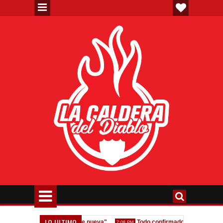
LO ULTIMO
gestión y que venga gente nueva"
Todo confirmado en la Copa Argent
7:08 PM