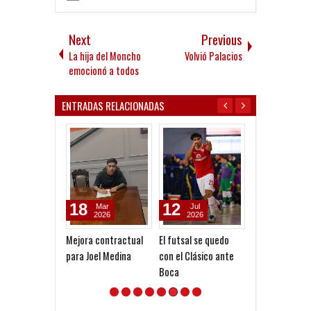
Next
Previous
La hija del Moncho
Volvió Palacios
emocionó a todos
ENTRADAS RELACIONADAS
18
12
01
Mar
Jul
Jul
2026
2026
2026
Mejora contractual
El futsal se quedo
Arq. Claudio Pe
para Joel Medina
con el Clásico ante
las bases para 
Boca
futura ampliac
Estadio