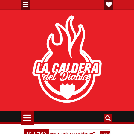
LO ULTIMO
os errores, nos equivocamos y ellos convirtieron”
Fedorco: "Un err
02:07 AM