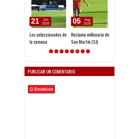
21
05
31
Jun
Aug
Jul
2026
2026
2026
Los seleccionados de
Reclamo millonario de
Cedrés, tambié
la semana
San Martín (SJ)
Globo
PUBLICAR UN COMENTARIO
Emoticon