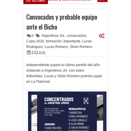
oferta formal por Lomónaco
Convocados y probable equipo
ante el Bicho
0
Argentinos Jrs.
,
convocados
,
Copa 2020
,
formación
,
Importante
,
Lucas
Rodríguez
,
Lucas Romero
,
Silvio Romero
2:01 p.m.
Independiente jugará el último partido del año
visitando a Argentinos Jrs. con estos
futbolistas. Lucas y Silvio Romero podrían jugar
en La Paternal.