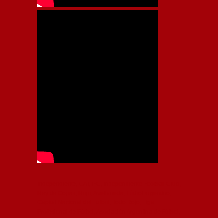
Independiente, CAI, IFC, Independiente Football Club,
Rey de Copas, Rojo, Avellaneda, Fútbol argentino,
Capital Nacional del Fútbol, Todo Rojo, Liga
Profesional de Fútbol, Asociación Argentina de Fútbol,