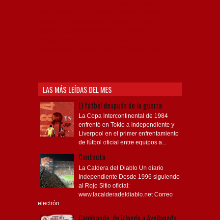
AFA, Football, hooligans, hinchas, hinchada de fútbol,
Rojo mi buen amigo, Bochini, Libertadores de
América, Ricardo Enrique Bochini, La Caldera del
Diablo, lacalderadeldiablo, Club Atlético
Independiente, Copa Libertadores, Copa
Sudamericana, Soy del Rojo, #TodoRojo, YouTube,
Videos,
LAS MÁS LEÍDAS DEL MES
El fútbol después de la guerra
La Copa Intercontinental de 1984
enfrentó en Tokio a Independiente y
Liverpool en el primer enfrentamiento
de fútbol oficial entre equipos a...
Contacto
La Caldera del Diablo Un diario
Independiente Desde 1996 siguiendo
al Rojo Sitio oficial:
www.lacalderadeldiablo.net Correo
electrón...
Caminando, de Irlanda a Avellaneda