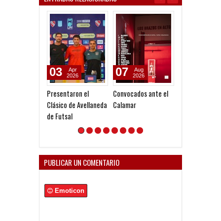
07
17
28
Aug
Mar
Dec
2026
2023
2020
Convocados ante el
Debut con goleada
El futsal avanz
Calamar
del futsal
cuartos
PUBLICAR UN COMENTARIO
Emoticon