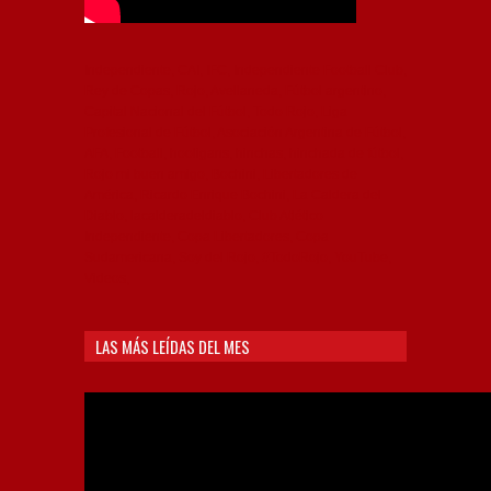
Independiente, CAI, IFC, Independiente Football Club,
Rey de Copas, Rojo, Avellaneda, Fútbol argentino,
Capital Nacional del Fútbol, Todo Rojo, Liga
Profesional de Fútbol, Asociación Argentina de Fútbol,
AFA, Football, hooligans, hinchas, hinchada de fútbol,
Rojo mi buen amigo, Bochini, Libertadores de
América, Ricardo Enrique Bochini, La Caldera del
Diablo, lacalderadeldiablo, Club Atlético
Independiente, Copa Libertadores, Copa
Sudamericana, Soy del Rojo, #TodoRojo, YouTube,
Videos,
LAS MÁS LEÍDAS DEL MES