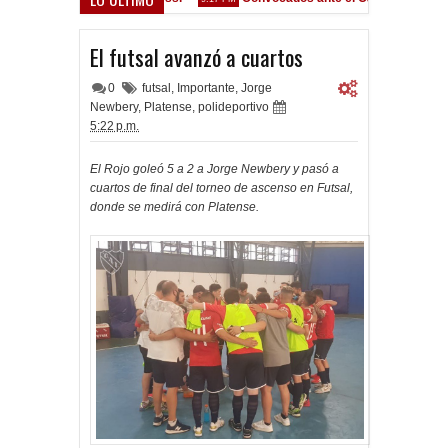
Venta de localidades ante Platense
8 AM
El futsal avanzó a cuartos
0
futsal
,
Importante
,
Jorge
Newbery
,
Platense
,
polideportivo
5:22 p.m.
El Rojo goleó 5 a 2 a Jorge Newbery y pasó a
cuartos de final del torneo de ascenso en Futsal,
donde se medirá con Platense.