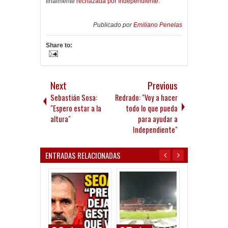
finalmente
rechazada por Independiente
.
Publicado por
Emiliano Penelas
Share to:
Next
Previous
Sebastián Sosa:
Redrado: "Voy a hacer
"Espero estar a la
todo lo que pueda
altura"
para ayudar a
Independiente"
ENTRADAS RELACIONADAS