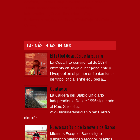
América, Ricardo Enrique Bochini, La Caldera del
Diablo, lacalderadeldiablo, Club Atlético
Independiente, Copa Libertadores, Copa
Sudamericana, Soy del Rojo, #TodoRojo, YouTube,
Videos,
LAS MÁS LEÍDAS DEL MES
El fútbol después de la guerra
La Copa Intercontinental de 1984
enfrentó en Tokio a Independiente y
Liverpool en el primer enfrentamiento
de fútbol oficial entre equipos a...
Contacto
La Caldera del Diablo Un diario
Independiente Desde 1996 siguiendo
al Rojo Sitio oficial:
www.lacalderadeldiablo.net Correo
electrón...
Nuevo capítulo de la novela de Barco
Mientras Esequiel Barco sigue
sumando minutos y reconocimientos