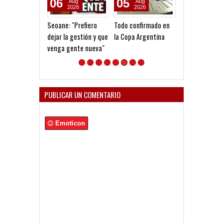
06
05
09
Aug
Aug
Sep
2026
2026
2025
Seoane: "Prefiero
Todo confirmado en
Deuda por Alan
dejar la gestión y que
la Copa Argentina
Franco
venga gente nueva"
PUBLICAR UN COMENTARIO
Emoticon