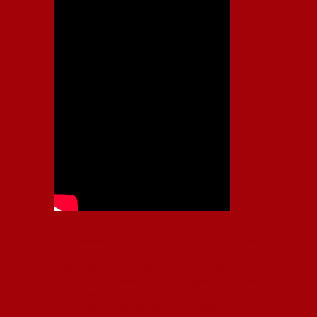
Independiente, CAI, IFC, Independiente Football Club,
Rey de Copas, Rojo, Avellaneda, Fútbol argentino,
Capital Nacional del Fútbol, Todo Rojo, Liga
Profesional de Fútbol, Asociación Argentina de Fútbol,
AFA, Football, hooligans, hinchas, hinchada de fútbol,
Rojo mi buen amigo, Bochini, Libertadores de