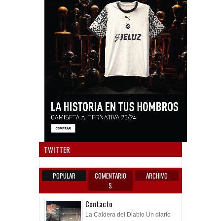
Anun
TWITTER
POPULAR
COMENTARIO
ARCHIVO
S
Contacto
La Caldera del Diablo Un diario