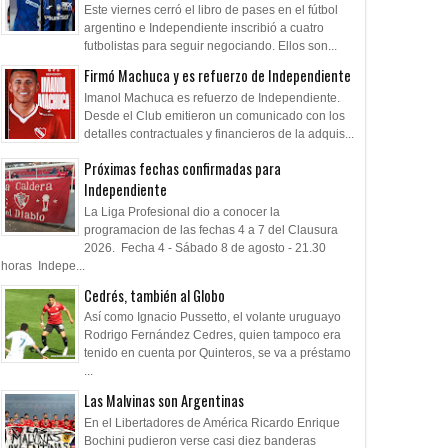
Este viernes cerró el libro de pases en el fútbol
argentino e Independiente inscribió a cuatro
futbolistas para seguir negociando. Ellos son...
Firmó Machuca y es refuerzo de Independiente
Imanol Machuca es refuerzo de Independiente.
Desde el Club emitieron un comunicado con los
detalles contractuales y financieros de la adquis...
Próximas fechas confirmadas para
Independiente
La Liga Profesional dio a conocer la
programacion de las fechas 4 a 7 del Clausura
2026. Fecha 4 - Sábado 8 de agosto - 21.30
horas Indepe...
Cedrés, también al Globo
Así como Ignacio Pussetto, el volante uruguayo
Rodrigo Fernández Cedres, quien tampoco era
tenido en cuenta por Quinteros, se va a préstamo
...
Las Malvinas son Argentinas
En el Libertadores de América Ricardo Enrique
Bochini pudieron verse casi diez banderas