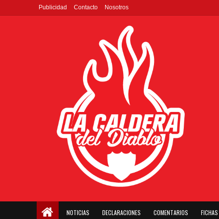
Publicidad
Contacto
Nosotros
NOTICIAS
DECLARACIONES
COMENTARIOS
FICHAS