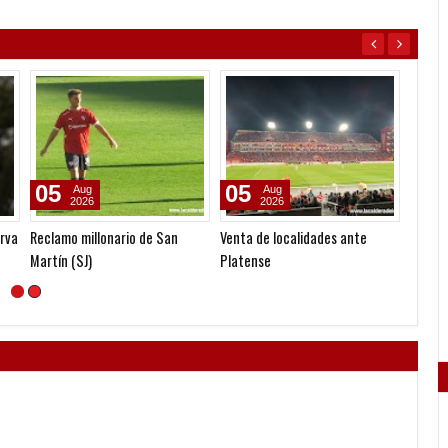
05
05
04
Aug
Aug
2026
2026
erva
Reclamo millonario de San
Venta de localidades ante
Nuevos
Martín (SJ)
Platense
activi