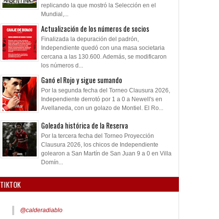
replicando la que mostró la Selección en el
Mundial,...
Actualización de los números de socios
Finalizada la depuración del padrón,
Independiente quedó con una masa societaria
cercana a las 130.600. Además, se modificaron
los números d...
Ganó el Rojo y sigue sumando
Por la segunda fecha del Torneo Clausura 2026,
15
19
Mar
May
Jun
2026
2026
2026
Independiente derrotó por 1 a 0 a Newell's en
Avellaneda, con un golazo de Montiel. El Ro...
 valores para las
Gran actuación de Anita
Presencia Roja en 
Goleada histórica de la Reserva
dades en la Sede
Pellitero
Parasuramericano
Por la tercera fecha del Torneo Proyección
Clausura 2026, los chicos de Independiente
golearon a San Martín de San Juan 9 a 0 en Villa
Domín...
TIKTOK
@calderadiablo