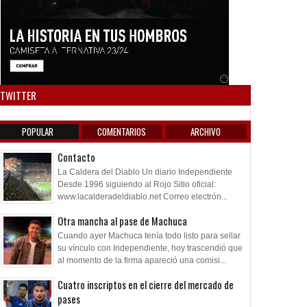
Anuncio SOICOS
TWITTER
POPULAR
COMENTARIOS
ARCHIVO
Contacto
La Caldera del Diablo Un diario Independiente
Desde 1996 siguiendo al Rojo Sitio oficial:
www.lacalderadeldiablo.net Correo electrón...
Otra mancha al pase de Machuca
Cuando ayer Machuca tenía todo listo para sellar
su vínculo con Independiente, hoy trascendió que
al momento de la firma apareció una comisi...
Cuatro inscriptos en el cierre del mercado de
pases