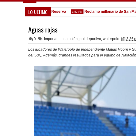
LO ULTIMO
oleada histórica de la Reserva
Reclamo millonario de San Martín (SJ
1:52 PM
Aguas rojas
0
Importante
,
natación
,
polideportivo
,
waterpolo
3:36 
Los jugadores de Waterpolo de Independiente Matías Hoorn y Gui
del Sur). Además, grandes resultados para el equipo de Natación