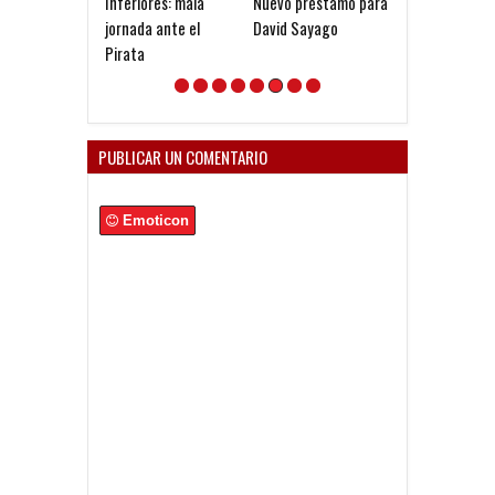
Inferiores: mala
Nuevo préstamo para
"El presidente
jornada ante el
David Sayago
necesita la
Pirata
conversión de 
clubes a SAD"
PUBLICAR UN COMENTARIO
Emoticon