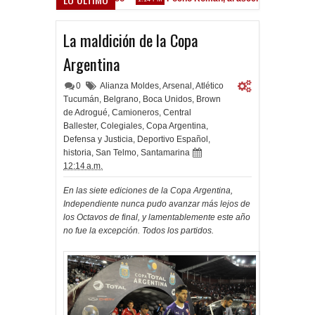
La maldición de la Copa
Argentina
0
Alianza Moldes
,
Arsenal
,
Atlético
Tucumán
,
Belgrano
,
Boca Unidos
,
Brown
de Adrogué
,
Camioneros
,
Central
Ballester
,
Colegiales
,
Copa Argentina
,
Defensa y Justicia
,
Deportivo Español
,
historia
,
San Telmo
,
Santamarina
12:14 a.m.
En las siete ediciones de la Copa Argentina,
Independiente nunca pudo avanzar más lejos de
los Octavos de final, y lamentablemente este año
no fue la excepción. Todos los partidos.