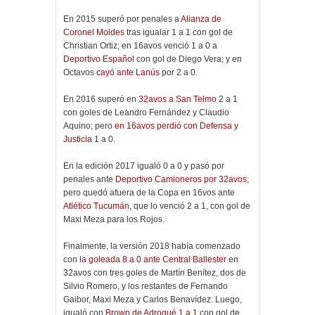
En 2015 superó por penales a
Alianza de
Coronel Moldes
tras igualar 1 a 1 con gol de
Christian Ortiz; en 16avos venció 1 a 0 a
Deportivo Español
con gol de Diego Vera; y en
Octavos
cayó ante Lanús
por 2 a 0.
En 2016 superó en
32avos a San Telmo
2 a 1
con goles de Leandro Fernández y Claudio
Aquino; pero
en 16avos perdió con Defensa y
Justicia
1 a 0.
En la edición 2017 igualó 0 a 0 y pasó por
penales ante
Deportivo Camioneros por 32avos
;
pero quedó afuera de la Copa en 16vos ante
Atlético Tucumán
, que lo venció 2 a 1, con gol de
Maxi Meza para los Rojos.
Finalmente, la versión 2018 había comenzado
con la
goleada 8 a 0 ante Central Ballester
en
32avos con tres goles de Martín Benítez, dos de
Silvio Romero, y los restantes de Fernando
Gaibor, Maxi Meza y Carlos Benavídez. Luego,
igualó con
Brown de Adrogué 1 a 1
con gol de