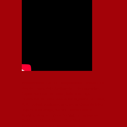
Independiente, CAI, IFC, Independiente Football Club,
Rey de Copas, Rojo, Avellaneda, Fútbol argentino,
Capital Nacional del Fútbol, Todo Rojo, Liga
Profesional de Fútbol, Asociación Argentina de Fútbol,
AFA, Football, hooligans, hinchas, hinchada de fútbol,
Rojo mi buen amigo, Bochini, Libertadores de
América, Ricardo Enrique Bochini, La Caldera del
Diablo, lacalderadeldiablo, Club Atlético
Independiente, Copa Libertadores, Copa