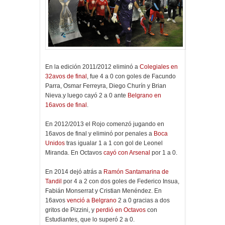
En la edición 2011/2012 eliminó a
Colegiales en
32avos de final
, fue 4 a 0 con goles de Facundo
Parra, Osmar Ferreyra, Diego Churín y Brian
Nieva.y luego cayó 2 a 0 ante
Belgrano en
16avos de final
.
En 2012/2013 el Rojo comenzó jugando en
16avos de final y eliminó por penales a
Boca
Unidos
tras igualar 1 a 1 con gol de Leonel
Miranda. En Octavos
cayó con Arsenal
por 1 a 0.
En 2014 dejó atrás a
Ramón Santamarina de
Tandil
por 4 a 2 con dos goles de Federico Insua,
Fabián Monserrat y Cristian Menéndez. En
16avos
venció a Belgrano
2 a 0 gracias a dos
gritos de Pizzini, y
perdió en Octavos
con
Estudiantes, que lo superó 2 a 0.