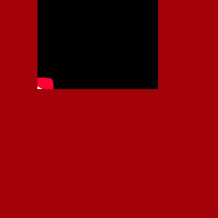
Independiente, CAI, IFC, Independiente Football Club,
Rey de Copas, Rojo, Avellaneda, Fútbol argentino,
Capital Nacional del Fútbol, Todo Rojo, Liga
Profesional de Fútbol, Asociación Argentina de Fútbol,
AFA, Football, hooligans, hinchas, hinchada de fútbol,
Rojo mi buen amigo, Bochini, Libertadores de
América, Ricardo Enrique Bochini, La Caldera del
Diablo, lacalderadeldiablo, Club Atlético
Independiente, Copa Libertadores, Copa
Sudamericana, Soy del Rojo, #TodoRojo, YouTube,
Videos,