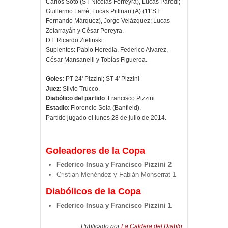
Carlos Soto (ST Nicolás Ferreyra), Lucas Parodi;
Guillermo Farré, Lucas Pittinari (A) (11'ST
Fernando Márquez), Jorge Velázquez; Lucas
Zelarrayán y César Pereyra.
DT: Ricardo Zielinski
Suplentes: Pablo Heredia, Federico Alvarez,
César Mansanelli y Tobías Figueroa.
Goles
: PT 24' Pizzini; ST 4' Pizzini
Juez
: Silvio Trucco.
Diabólico del partido
: Francisco Pizzini
Estadio
: Florencio Sola (Banfield).
Partido jugado el lunes 28 de julio de 2014.
Goleadores de la Copa
Federico Insua y Francisco Pizzini 2
Cristian Menéndez y Fabián Monserrat 1
Diabólicos de la Copa
Federico Insua y Francisco Pizzini 1
Publicado por
La Caldera del Diablo