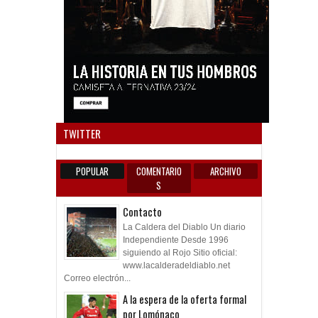
Anun
TWITTER
POPULAR
COMENTARIO
ARCHIVO
S
Contacto
La Caldera del Diablo Un diario
Independiente Desde 1996
siguiendo al Rojo Sitio oficial:
www.lacalderadeldiablo.net
Correo electrón...
A la espera de la oferta formal
por Lomónaco