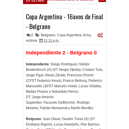
Copa Argentina - 16avos de Final
- Belgrano
0
Belgrano
,
Copa Argentina
,
ficha
,
victoria
11:11 p.m.
Independiente 2 - Belgrano 0
Independiente
: Diego Rodríguez; Néstor
Breitenbruch (A) (ST Sergio Ojeda), Cristian Tula,
Jorge Figal, Alexis Zárate; Francisco Pizzini
(23'ST Federico Insua), Franco Bellocq, Federico
Mancuello (30'ST Marcelo Vidal), Lucas Villalba;
Matías Pisano y Sebastián Penco.
DT: Jorge Almirón.
Suplentes: Facundo Daffonchio, Rodrigo
Moreira, Fabián Monserrat y Martín Benítez.
Belgrano
: Juan Olave; Gastón Turús (A) (ST
Emiliano Rigoni), Lucas Aveldaño, Pier Barrios,