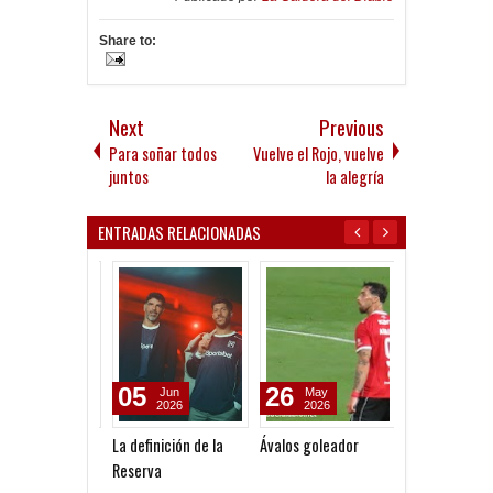
Share to:
Next
Previous
Para soñar todos
Vuelve el Rojo, vuelve
juntos
la alegría
ENTRADAS RELACIONADAS
05
26
22
Jun
May
May
2026
2026
2026
La definición de la
Ávalos goleador
Copa Argentin
Reserva
- 16avos de Fina