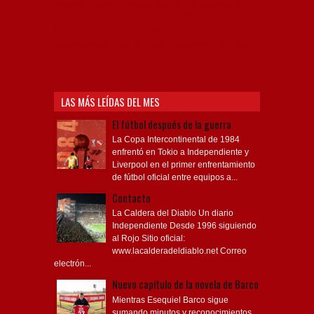
América, Ricardo Enrique Bochini, La Caldera del
Diablo, lacalderadeldiablo, Club Atlético
Independiente, Copa Libertadores, Copa
Sudamericana, Soy del Rojo, #TodoRojo, YouTube,
Videos,
LAS MÁS LEÍDAS DEL MES
El fútbol después de la guerra
La Copa Intercontinental de 1984
enfrentó en Tokio a Independiente y
Liverpool en el primer enfrentamiento
de fútbol oficial entre equipos a...
Contacto
La Caldera del Diablo Un diario
Independiente Desde 1996 siguiendo
al Rojo Sitio oficial:
www.lacalderadeldiablo.net Correo
electrón...
Nuevo capítulo de la novela de Barco
Mientras Esequiel Barco sigue
sumando minutos y reconocimientos