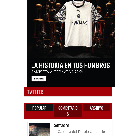
Anun
TWITTER
POPULAR
COMENTARIO
ARCHIVO
S
Contacto
La Caldera del Diablo Un diario