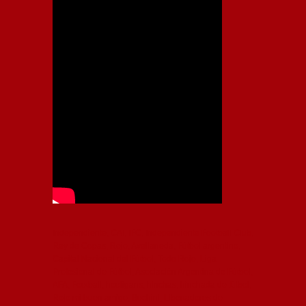
Independiente, CAI, IFC, Independiente Football Club,
Rey de Copas, Rojo, Avellaneda, Fútbol argentino,
Capital Nacional del Fútbol, Todo Rojo, Liga
Profesional de Fútbol, Asociación Argentina de Fútbol,
AFA, Football, hooligans, hinchas, hinchada de fútbol,
Rojo mi buen amigo, Bochini, Libertadores de