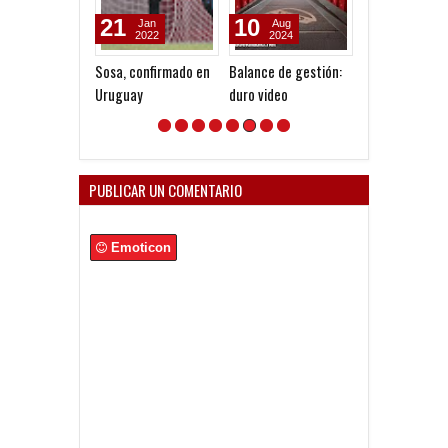
21
10
31
Jan
Aug
Jul
2022
2024
2024
Sosa, confirmado en
Balance de gestión:
Se levantó la
Uruguay
duro video
inhibición del 
PUBLICAR UN COMENTARIO
Emoticon