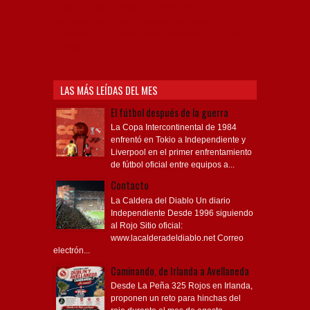
Diablo, lacalderadeldiablo, Club Atlético
Independiente, Copa Libertadores, Copa
Sudamericana, Soy del Rojo, #TodoRojo, YouTube,
Videos,
LAS MÁS LEÍDAS DEL MES
El fútbol después de la guerra
La Copa Intercontinental de 1984
enfrentó en Tokio a Independiente y
Liverpool en el primer enfrentamiento
de fútbol oficial entre equipos a...
Contacto
La Caldera del Diablo Un diario
Independiente Desde 1996 siguiendo
al Rojo Sitio oficial:
www.lacalderadeldiablo.net Correo
electrón...
Caminando, de Irlanda a Avellaneda
Desde La Peña 325 Rojos en Irlanda,
proponen un reto para hinchas del