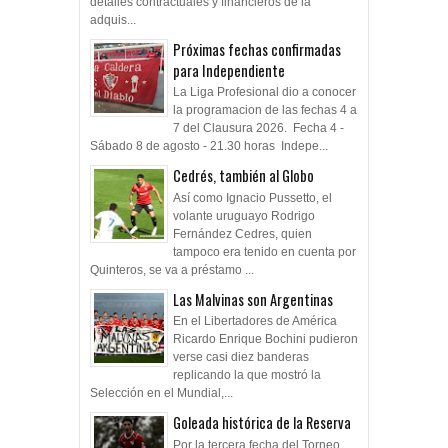
detalles contractuales y financieros de la
adquis...
Próximas fechas confirmadas
para Independiente
La Liga Profesional dio a conocer
la programacion de las fechas 4 a
7 del Clausura 2026. Fecha 4 -
Sábado 8 de agosto - 21.30 horas Indepe...
Cedrés, también al Globo
Así como Ignacio Pussetto, el
volante uruguayo Rodrigo
Fernández Cedres, quien
tampoco era tenido en cuenta por
Quinteros, se va a préstamo ...
Las Malvinas son Argentinas
En el Libertadores de América
Ricardo Enrique Bochini pudieron
verse casi diez banderas
replicando la que mostró la
Selección en el Mundial,...
Goleada histórica de la Reserva
Por la tercera fecha del Torneo