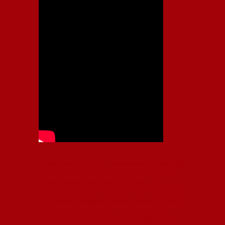
Independiente, CAI, IFC, Independiente Football Club,
Rey de Copas, Rojo, Avellaneda, Fútbol argentino,
Capital Nacional del Fútbol, Todo Rojo, Liga
Profesional de Fútbol, Asociación Argentina de Fútbol,
AFA, Football, hooligans, hinchas, hinchada de fútbol,
Rojo mi buen amigo, Bochini, Libertadores de
América, Ricardo Enrique Bochini, La Caldera del