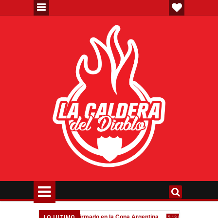
LO ULTIMO
va"
Todo confirmado en la Copa Argentina
Goleada históric
7:08 PM
5:13 PM