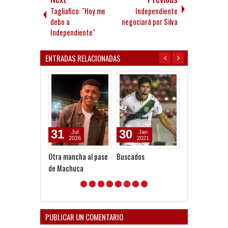
Tagliafico: "Hoy me
Independiente
debo a
negociará por Silva
Independiente"
ENTRADAS RELACIONADAS
31
30
29
Jul
Jan
Jan
2026
2021
2021
Otra mancha al pase
Buscados
Barboza a Libe
de Machuca
PUBLICAR UN COMENTARIO