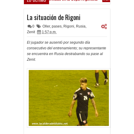
Frenó en Liniers
:39 PM
La situación de Rigoni
0
Oller
,
pases
,
Rigoni
,
Rusia
,
Zenit
1:57 p.m.
El jugador se ausentó por segundo día
consecutivo del entrenamiento; su representante
se encuentra en Rusia destrabando su pase al
Zenit.