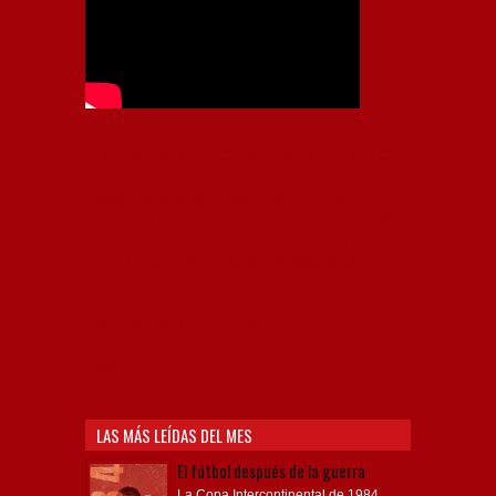
Independiente, CAI, IFC, Independiente Football Club,
Rey de Copas, Rojo, Avellaneda, Fútbol argentino,
Capital Nacional del Fútbol, Todo Rojo, Liga
Profesional de Fútbol, Asociación Argentina de Fútbol,
AFA, Football, hooligans, hinchas, hinchada de fútbol,
Rojo mi buen amigo, Bochini, Libertadores de
América, Ricardo Enrique Bochini, La Caldera del
Diablo, lacalderadeldiablo, Club Atlético
Independiente, Copa Libertadores, Copa
Sudamericana, Soy del Rojo, #TodoRojo, YouTube,
Videos,
LAS MÁS LEÍDAS DEL MES
El fútbol después de la guerra
La Copa Intercontinental de 1984