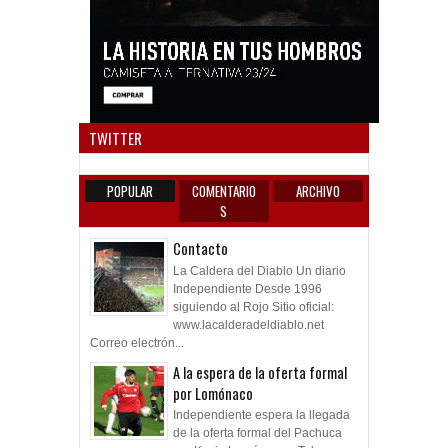
Anun
TWITTER
POPULAR
COMENTARIO
ARCHIVO
S
Contacto
La Caldera del Diablo Un diario
Independiente Desde 1996
siguiendo al Rojo Sitio oficial:
www.lacalderadeldiablo.net
Correo electrón...
A la espera de la oferta formal
por Lomónaco
Independiente espera la llegada
de la oferta formal del Pachuca