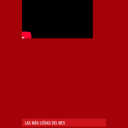
Independiente, CAI, IFC, Independiente Football Club,
Rey de Copas, Rojo, Avellaneda, Fútbol argentino,
Capital Nacional del Fútbol, Todo Rojo, Liga
Profesional de Fútbol, Asociación Argentina de Fútbol,
AFA, Football, hooligans, hinchas, hinchada de fútbol,
Rojo mi buen amigo, Bochini, Libertadores de
América, Ricardo Enrique Bochini, La Caldera del
Diablo, lacalderadeldiablo, Club Atlético
Independiente, Copa Libertadores, Copa
Sudamericana, Soy del Rojo, #TodoRojo, YouTube,
Videos,
LAS MÁS LEÍDAS DEL MES