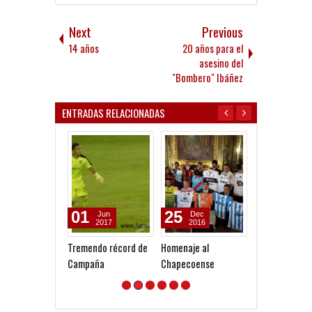
Next
Previous
14 años
20 años para el
asesino del
"Bombero" Ibáñez
ENTRADAS RELACIONADAS
01
25
18
Jun
Dec
Dec
2017
2016
2016
Tremendo récord de
Homenaje al
Los números de
Campaña
Chapecoense
en Independie