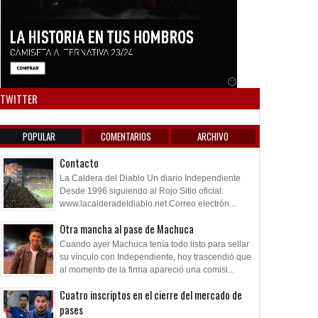
Anuncio SOICOS
TWITTER
POPULAR
COMENTARIOS
ARCHIVO
Contacto
La Caldera del Diablo Un diario Independiente
Desde 1996 siguiendo al Rojo Sitio oficial:
www.lacalderadeldiablo.net Correo electrón...
Otra mancha al pase de Machuca
Cuando ayer Machuca tenía todo listo para sellar
su vínculo con Independiente, hoy trascendió que
al momento de la firma apareció una comisi...
Cuatro inscriptos en el cierre del mercado de
pases