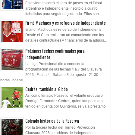
Este viernes cerró el libro de pases en el fútbol
argentino e Independiente inscribió a cuatro
futbolistas para seguir negociando. Ellos son...
Firmó Machuca y es refuerzo de Independiente
Imanol Machuca es refuerzo de Independiente.
Desde el Club emitieron un comunicado con los
detalles contractuales y financieros de la adquis...
Próximas fechas confirmadas para
Independiente
La Liga Profesional dio a conocer la
programacion de las fechas 4 a 7 del Clausura
2026. Fecha 4 - Sábado 8 de agosto - 21.30
horas Indepe...
Cedrés, también al Globo
Así como Ignacio Pussetto, el volante uruguayo
Rodrigo Fernández Cedres, quien tampoco era
tenido en cuenta por Quinteros, se va a préstamo
...
Goleada histórica de la Reserva
Por la tercera fecha del Torneo Proyección
Clausura 2026, los chicos de Independiente