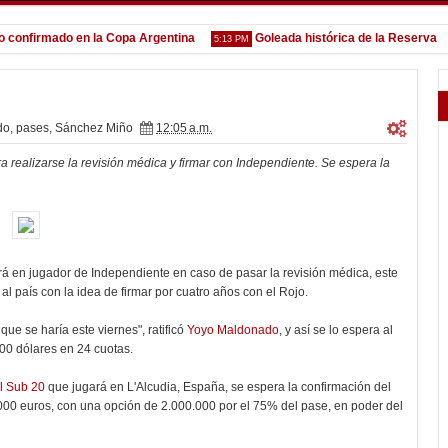
firmado en la Copa Argentina
Goleada histórica de la Reserva
5:13 PM
1:52
do
,
pases
,
Sánchez Miño
12:05 a.m.
ra realizarse la revisión médica y firmar con Independiente. Se espera la
á en jugador de Independiente en caso de pasar la revisión médica, este
 al país con la idea de firmar por cuatro años con el Rojo.
, que se haría este viernes", ratificó
Yoyo Maldonado
, y así se lo espera al
00 dólares en 24 cuotas.
l Sub 20
que jugará en L'Alcudia, España, se espera la confirmación del
000 euros, con una opción de 2.000.000 por el 75% del pase, en poder del