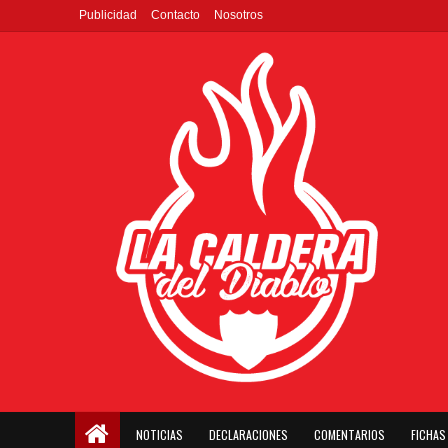
Publicidad
Contacto
Nosotros
NOTICIAS
DECLARACIONES
COMENTARIOS
FICHAS