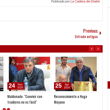
Publicado por
La Caldera del Diablo
Previous
Entrada antigua
24
25
03
Nov
Apr
2025
2024
Maldonado: "Convivir con
Reconocimiento a Hugo
Denun
traidores no es fácil"
Moyano