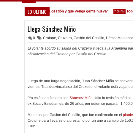
LO ULTIMO
Seoane: "Prefiero dejar la gestión y que venga gente nueva"
Todo con
7:08 PM
Llega Sánchez Miño
0
Crotone
,
Cruzeiro
,
Gastón del Castillo
,
Héctor Maldona
El volante acordó su salida del Cruzeiro y llega a la Argentina pa
oficialización del Crotone por Gastón del Castillo.
Luego de una larga negociación, Juan Sánchez Miño se convertir
viernes. Tras desvincularse del Cruzeiro, el volante está viajando
"Ya está todo firmado con
Sánchez Miño
, falta la revisión médica
ex Boca y Estudiantes, de 26 años, por quien se pagarán 1.400.0
Mientras, por Gastón del Castillo, que fue confirmado en el
plante
Crotone para llevárselo a préstamo por un año a cambio de 150.
Club.