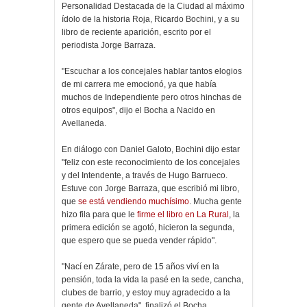
Personalidad Destacada de la Ciudad al máximo
ídolo de la historia Roja, Ricardo Bochini, y a su
libro de reciente aparición, escrito por el
periodista Jorge Barraza.
"Escuchar a los concejales hablar tantos elogios
de mi carrera me emocionó, ya que había
muchos de Independiente pero otros hinchas de
otros equipos", dijo el Bocha a Nacido en
Avellaneda.
En diálogo con Daniel Galoto, Bochini dijo estar
"feliz con este reconocimiento de los concejales
y del Intendente, a través de Hugo Barrueco.
Estuve con Jorge Barraza, que escribió mi libro,
que
se está vendiendo muchísimo
. Mucha gente
hizo fila para que le
firme el libro en La Rural
, la
primera edición se agotó, hicieron la segunda,
que espero que se pueda vender rápido".
"Nací en Zárate, pero de 15 años viví en la
pensión, toda la vida la pasé en la sede, cancha,
clubes de barrio, y estoy muy agradecido a la
gente de Avellaneda", finalizó el Bocha.