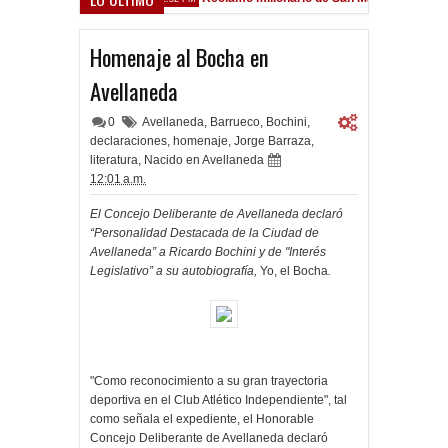
rsfield
Homenaje al Bocha en
Avellaneda
0
Avellaneda
,
Barrueco
,
Bochini
,
declaraciones
,
homenaje
,
Jorge Barraza
,
literatura
,
Nacido en Avellaneda
12:01 a.m.
El Concejo Deliberante de Avellaneda declaró
“Personalidad Destacada de la Ciudad de
Avellaneda” a Ricardo Bochini y de "Interés
Legislativo” a su autobiografía,
Yo, el Bocha
.
"Como reconocimiento a su gran trayectoria
deportiva en el Club Atlético Independiente", tal
como señala el expediente, el Honorable
Concejo Deliberante de Avellaneda declaró