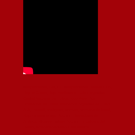
Independiente, CAI, IFC, Independiente Football Club,
Rey de Copas, Rojo, Avellaneda, Fútbol argentino,
Capital Nacional del Fútbol, Todo Rojo, Liga
Profesional de Fútbol, Asociación Argentina de Fútbol,
AFA, Football, hooligans, hinchas, hinchada de fútbol,
Rojo mi buen amigo, Bochini, Libertadores de
América, Ricardo Enrique Bochini, La Caldera del
Diablo, lacalderadeldiablo, Club Atlético
Independiente, Copa Libertadores, Copa