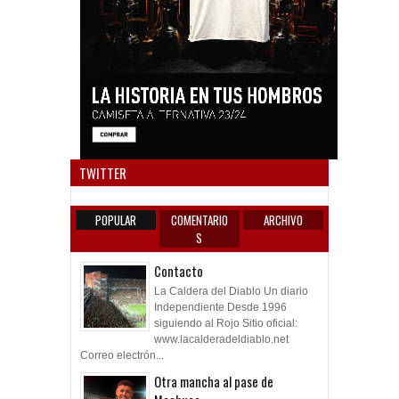
Anun
TWITTER
POPULAR
COMENTARIO
ARCHIVO
S
Contacto
La Caldera del Diablo Un diario
Independiente Desde 1996
siguiendo al Rojo Sitio oficial:
www.lacalderadeldiablo.net
Correo electrón...
Otra mancha al pase de