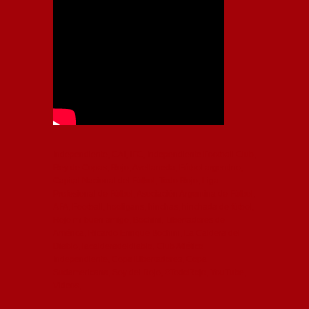
Independiente, CAI, IFC, Independiente Football Club,
Rey de Copas, Rojo, Avellaneda, Fútbol argentino,
Capital Nacional del Fútbol, Todo Rojo, Liga
Profesional de Fútbol, Asociación Argentina de Fútbol,
AFA, Football, hooligans, hinchas, hinchada de fútbol,
Rojo mi buen amigo, Bochini, Libertadores de
América, Ricardo Enrique Bochini, La Caldera del
Diablo, lacalderadeldiablo, Club Atlético
Independiente, Copa Libertadores, Copa
Sudamericana, Soy del Rojo, #TodoRojo, YouTube,
Videos,