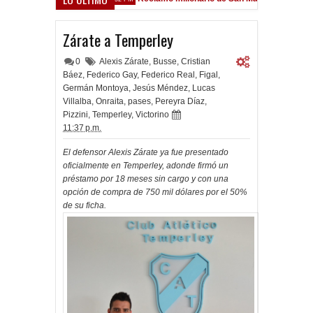
sfield
Zárate a Temperley
0
Alexis Zárate
,
Busse
,
Cristian
Báez
,
Federico Gay
,
Federico Real
,
Figal
,
Germán Montoya
,
Jesús Méndez
,
Lucas
Villalba
,
Onraita
,
pases
,
Pereyra Díaz
,
Pizzini
,
Temperley
,
Victorino
11:37 p.m.
El defensor Alexis Zárate ya fue presentado
oficialmente en Temperley, adonde firmó un
préstamo por 18 meses sin cargo y con una
opción de compra de 750 mil dólares por el 50%
de su ficha.