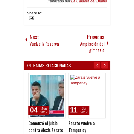
Publicado por
La Caldera del Diablo
Share to:
Next
Previous
Vuelve la Reserva
Ampliación del
gimnasio
ENTRADAS RELACIONADAS
04
11
05
Sep
Jul
Nov
2017
2017
2015
Comenzó el juicio
Zárate vuelve a
Seis que vuelv
contra Alexis Zárate
Temperley