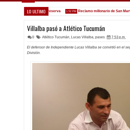
LO ULTIMO
Goleada histórica de la Reserva
Reclamo millonario de San Martín (S
1:52 PM
Villalba pasó a Atlético Tucumán
0
Atlético Tucumán
,
Lucas Villalba
,
pases
7:53 p.m.
El defensor de Independiente Lucas Villalba se convirtió en el s
División.