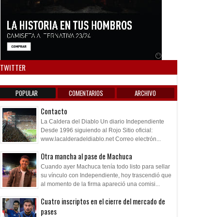
Anuncio SOICOS
TWITTER
POPULAR
COMENTARIOS
ARCHIVO
Contacto
La Caldera del Diablo Un diario Independiente
Desde 1996 siguiendo al Rojo Sitio oficial:
www.lacalderadeldiablo.net Correo electrón...
Otra mancha al pase de Machuca
Cuando ayer Machuca tenía todo listo para sellar
su vínculo con Independiente, hoy trascendió que
al momento de la firma apareció una comisi...
Cuatro inscriptos en el cierre del mercado de
pases