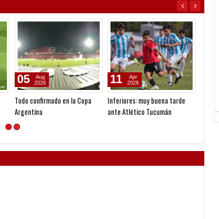
05
11
05
Aug
Apr
2026
2026
Todo confirmado en la Copa
Inferiores: muy buena tarde
Reclam
Argentina
ante Atlético Tucumán
Martín