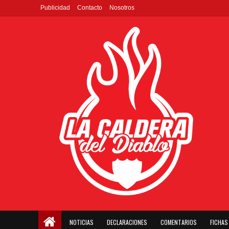
Publicidad
Contacto
Nosotros
NOTICIAS
DECLARACIONES
COMENTARIOS
FICHAS