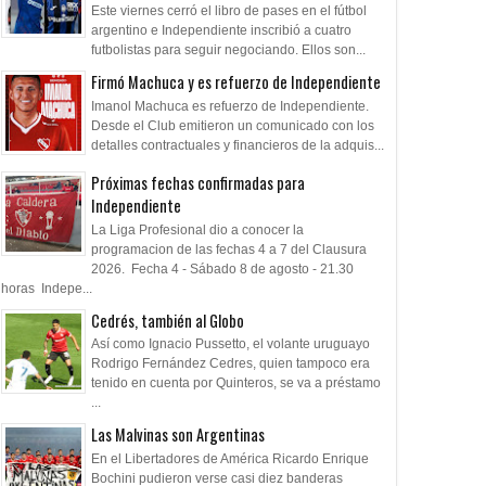
Este viernes cerró el libro de pases en el fútbol
argentino e Independiente inscribió a cuatro
futbolistas para seguir negociando. Ellos son...
Firmó Machuca y es refuerzo de Independiente
Imanol Machuca es refuerzo de Independiente.
Desde el Club emitieron un comunicado con los
detalles contractuales y financieros de la adquis...
Próximas fechas confirmadas para
Independiente
La Liga Profesional dio a conocer la
programacion de las fechas 4 a 7 del Clausura
2026. Fecha 4 - Sábado 8 de agosto - 21.30
horas Indepe...
Cedrés, también al Globo
Así como Ignacio Pussetto, el volante uruguayo
Rodrigo Fernández Cedres, quien tampoco era
tenido en cuenta por Quinteros, se va a préstamo
...
Las Malvinas son Argentinas
En el Libertadores de América Ricardo Enrique
Bochini pudieron verse casi diez banderas