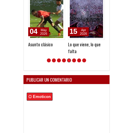
04
15
05
May
Apr
Aug
2026
2026
2026
Asunto clásico
Lo que viene, lo que
Goleada histór
falta
la Reserva
PUBLICAR UN COMENTARIO
Emoticon