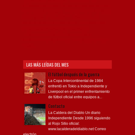
Profesional de Fútbol, Asociación Argentina de Fútbol,
AFA, Football, hooligans, hinchas, hinchada de fútbol,
Rojo mi buen amigo, Bochini, Libertadores de
América, Ricardo Enrique Bochini, La Caldera del
Diablo, lacalderadeldiablo, Club Atlético
Independiente, Copa Libertadores, Copa
Sudamericana, Soy del Rojo, #TodoRojo, YouTube,
Videos,
LAS MÁS LEÍDAS DEL MES
El fútbol después de la guerra
La Copa Intercontinental de 1984
enfrentó en Tokio a Independiente y
Liverpool en el primer enfrentamiento
de fútbol oficial entre equipos a...
Contacto
La Caldera del Diablo Un diario
Independiente Desde 1996 siguiendo
al Rojo Sitio oficial:
www.lacalderadeldiablo.net Correo
electrón...