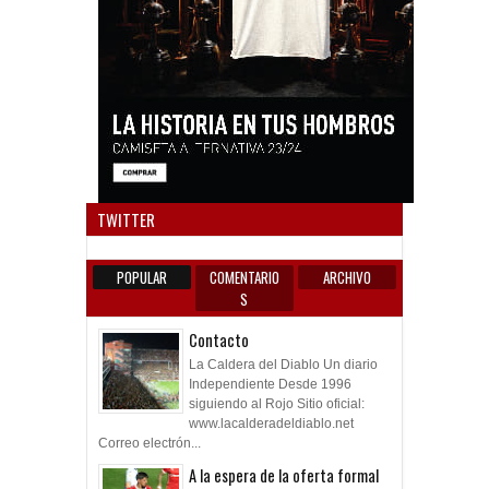
Anun
TWITTER
POPULAR
COMENTARIO
ARCHIVO
S
Contacto
La Caldera del Diablo Un diario
Independiente Desde 1996
siguiendo al Rojo Sitio oficial:
www.lacalderadeldiablo.net
Correo electrón...
A la espera de la oferta formal