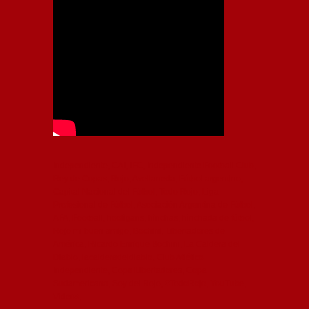
Independiente, CAI, IFC, Independiente Football Club,
Rey de Copas, Rojo, Avellaneda, Fútbol argentino,
Capital Nacional del Fútbol, Todo Rojo, Liga
Profesional de Fútbol, Asociación Argentina de Fútbol,
AFA, Football, hooligans, hinchas, hinchada de fútbol,
Rojo mi buen amigo, Bochini, Libertadores de
América, Ricardo Enrique Bochini, La Caldera del
Diablo, lacalderadeldiablo, Club Atlético
Independiente, Copa Libertadores, Copa
Sudamericana, Soy del Rojo, #TodoRojo, YouTube,
Videos,