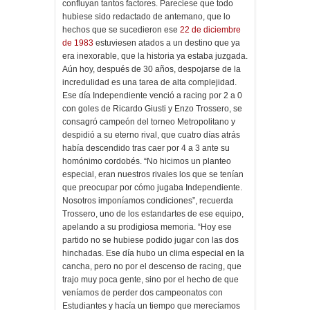
confluyan tantos factores. Pareciese que todo
hubiese sido redactado de antemano, que lo
hechos que se sucedieron ese
22 de diciembre
de 1983
estuviesen atados a un destino que ya
era inexorable, que la historia ya estaba juzgada.
Aún hoy, después de 30 años, despojarse de la
incredulidad es una tarea de alta complejidad.
Ese día Independiente venció a racing por 2 a 0
con goles de Ricardo Giusti y Enzo Trossero, se
consagró campeón del torneo Metropolitano y
despidió a su eterno rival, que cuatro días atrás
había descendido tras caer por 4 a 3 ante su
homónimo cordobés. “No hicimos un planteo
especial, eran nuestros rivales los que se tenían
que preocupar por cómo jugaba Independiente.
Nosotros imponíamos condiciones”, recuerda
Trossero, uno de los estandartes de ese equipo,
apelando a su prodigiosa memoria. “Hoy ese
partido no se hubiese podido jugar con las dos
hinchadas. Ese día hubo un clima especial en la
cancha, pero no por el descenso de racing, que
trajo muy poca gente, sino por el hecho de que
veníamos de perder dos campeonatos con
Estudiantes y hacía un tiempo que merecíamos