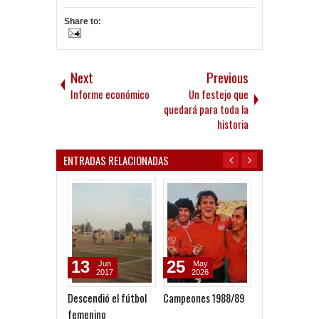
Share to:
Next
Previous
Informe económico
Un festejo que
quedará para toda la
historia
ENTRADAS RELACIONADAS
13
25
22
Jun
May
Mar
2017
2026
2026
Descendió el fútbol
Campeones 1988/89
La vuelta olímp
femenino
futsal