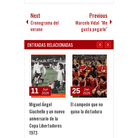
Next
Previous
Cronograma del
Marcelo Vidal: "Me
verano
gusta pegarle"
ENTRADAS RELACIONADAS
11
25
18
Jun
Jan
Jan
2026
2026
2026
Miguel Ángel
El campeón que no
Volver a nacer
Giachello y un nuevo
quiso la dictadura
aniversario de la
Copa Libertadores
1973