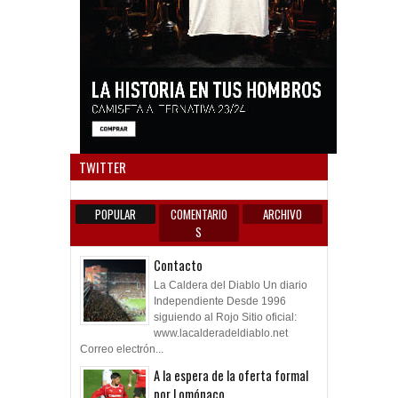
Anun
TWITTER
POPULAR
COMENTARIO
ARCHIVO
S
Contacto
La Caldera del Diablo Un diario
Independiente Desde 1996
siguiendo al Rojo Sitio oficial:
www.lacalderadeldiablo.net
Correo electrón...
A la espera de la oferta formal
por Lomónaco