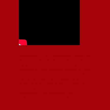
Independiente, CAI, IFC, Independiente Football Club,
Rey de Copas, Rojo, Avellaneda, Fútbol argentino,
Capital Nacional del Fútbol, Todo Rojo, Liga
Profesional de Fútbol, Asociación Argentina de Fútbol,
AFA, Football, hooligans, hinchas, hinchada de fútbol,
Rojo mi buen amigo, Bochini, Libertadores de
América, Ricardo Enrique Bochini, La Caldera del
Diablo, lacalderadeldiablo, Club Atlético
Independiente, Copa Libertadores, Copa
Sudamericana, Soy del Rojo, #TodoRojo, YouTube,
Videos,