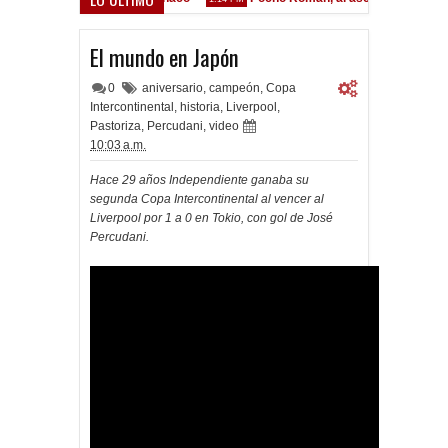
El mundo en Japón
0
aniversario
,
campeón
,
Copa
Intercontinental
,
historia
,
Liverpool
,
Pastoriza
,
Percudani
,
video
10:03 a.m.
Hace 29 años Independiente ganaba su
segunda Copa Intercontinental al vencer al
Liverpool por 1 a 0 en Tokio, con gol de José
Percudani.