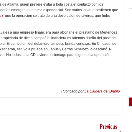
 de Atlanta, quien prefiere evitar a toda costa el contacto con los
s teorías emergen a un ritmo exponencial. Son varios los que sostienen que
ez
, que la operación se trató de una devolución de favores, que hubo
ar avales a una empresa financiera para abonarle el préstamo de Menéndez
El propietario de dicha compañía financiera es además dueño del pase de
e. El currículum del delantero tampoco brinda certezas. En Chicago fue
o echaron, estuvo a prueba en Lanús y Barros Schelotto lo descartó. Ni
eces. No todos en la CD tuvieron estómago para digerir esta operación.
Publicado por
La Caldera del Diablo
Previous