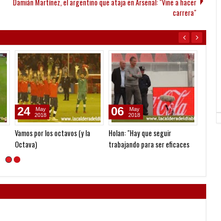
Damián Martínez, el argentino que ataja en Arsenal: "Vine a hacer
carrera"
24
06
03
May
May
2018
2018
Vamos por los octavos (y la
Holan: "Hay que seguir
Beníte
Octava)
trabajando para ser eficaces
costó 
de local"
canch