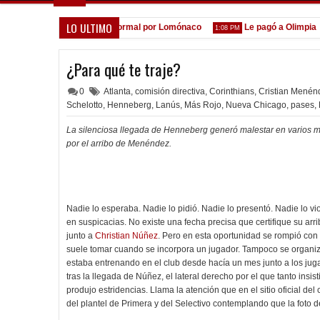
LO ULTIMO
A la espera de la oferta formal por Lomónaco
Le pagó a Olimpia
1:08 PM
11
¿Para qué te traje?
0
Atlanta
,
comisión directiva
,
Corinthians
,
Cristian Menén
Schelotto
,
Henneberg
,
Lanús
,
Más Rojo
,
Nueva Chicago
,
pases
,
La silenciosa llegada de Henneberg generó malestar en varios m
por el arribo de Menéndez.
Nadie lo esperaba. Nadie lo pidió. Nadie lo presentó. Nadie lo 
en suspicacias. No existe una fecha precisa que certifique su arri
junto a
Christian Núñez
. Pero en esta oportunidad se rompió con e
suele tomar cuando se incorpora un jugador. Tampoco se organiz
estaba entrenando en el club desde hacía un mes junto a los ju
tras la llegada de Núñez, el lateral derecho por el que tanto insis
produjo estridencias. Llama la atención que en el sitio oficial de
del plantel de Primera y del Selectivo contemplando que la foto d