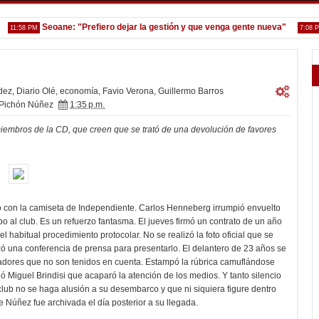
Seoane: "Prefiero dejar la gestión y que venga gente nueva"
To
:58 PM
7:08 PM
dez
,
Diario Olé
,
economía
,
Favio Verona
,
Guillermo Barros
Pichón Núñez
1:35 p.m.
iembros de la CD, que creen que se trató de una devolución de favores
vio con la camiseta de Independiente. Carlos Henneberg irrumpió envuelto
bo al club. Es un refuerzo fantasma. El jueves firmó un contrato de un año
l habitual procedimiento protocolar. No se realizó la foto oficial que se
ó una conferencia de prensa para presentarlo. El delantero de 23 años se
gadores que no son tenidos en cuenta. Estampó la rúbrica camuflándose
tió Miguel Brindisi que acaparó la atención de los medios. Y tanto silencio
l club no se haga alusión a su desembarco y que ni siquiera figure dentro
e Núñez fue archivada el día posterior a su llegada.