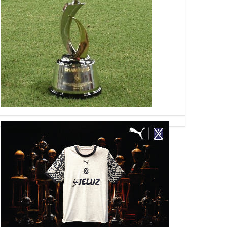
03
05
May
May
Mar
2018
2018
2026
z: "Sufrí mucho, me
Silvio Romero: "Me sentí bien,
Amistoso suspend
un montón salir a la
importante"
a"