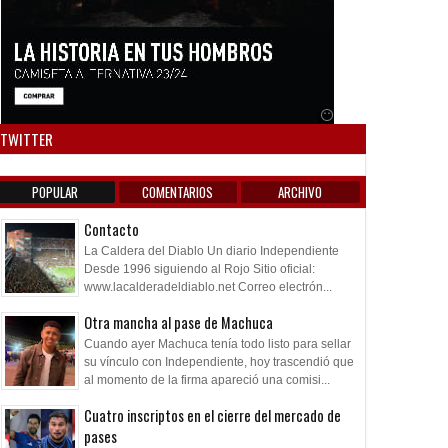
Anuncio SOICOS
TWITTER
POPULAR
COMENTARIOS
ARCHIVO
Contacto
La Caldera del Diablo Un diario Independiente
Desde 1996 siguiendo al Rojo Sitio oficial:
www.lacalderadeldiablo.net Correo electrón...
Otra mancha al pase de Machuca
Cuando ayer Machuca tenía todo listo para sellar
su vínculo con Independiente, hoy trascendió que
al momento de la firma apareció una comisi...
Cuatro inscriptos en el cierre del mercado de
pases