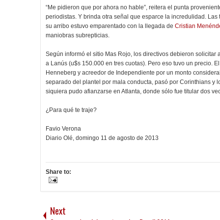
“Me pidieron que por ahora no hable”, reitera el punta proveniente
periodistas. Y brinda otra señal que esparce la incredulidad. La
su arribo estuvo emparentado con la llegada de
Cristian Menénd
maniobras subrepticias.
Según informó el sitio Mas Rojo, los directivos debieron solicit
a Lanús (u$s 150.000 en tres cuotas). Pero eso tuvo un precio. 
Henneberg y acreedor de Independiente por un monto considerabl
separado del plantel por mala conducta, pasó por Corinthians y l
siquiera pudo afianzarse en Atlanta, donde sólo fue titular dos v
¿Para qué te traje?
Favio Verona
Diario Olé, domingo 11 de agosto de 2013
Share to:
Next