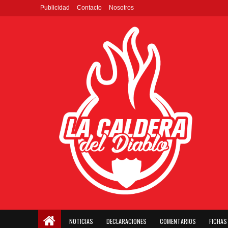
Publicidad
Contacto
Nosotros
NOTICIAS
DECLARACIONES
COMENTARIOS
FICHAS