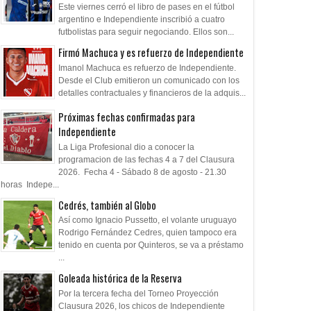
Este viernes cerró el libro de pases en el fútbol
argentino e Independiente inscribió a cuatro
futbolistas para seguir negociando. Ellos son...
Firmó Machuca y es refuerzo de Independiente
Imanol Machuca es refuerzo de Independiente.
Desde el Club emitieron un comunicado con los
detalles contractuales y financieros de la adquis...
Próximas fechas confirmadas para
Independiente
La Liga Profesional dio a conocer la
programacion de las fechas 4 a 7 del Clausura
2026. Fecha 4 - Sábado 8 de agosto - 21.30
horas Indepe...
Cedrés, también al Globo
Así como Ignacio Pussetto, el volante uruguayo
Rodrigo Fernández Cedres, quien tampoco era
tenido en cuenta por Quinteros, se va a préstamo
...
Goleada histórica de la Reserva
Por la tercera fecha del Torneo Proyección
Clausura 2026, los chicos de Independiente