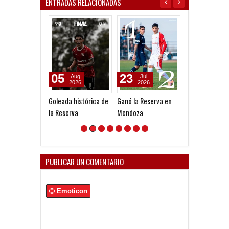
ENTRADAS RELACIONADAS
23
16
09
Jul
Jul
Jul
2026
2026
2026
Ganó la Reserva en
La Reserva comenzó
Pesar por Fer
Mendoza
el Clausura con
Berón
victoria
PUBLICAR UN COMENTARIO
Emoticon