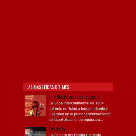
Independiente, CAI, IFC, Independiente Football Club,
Rey de Copas, Rojo, Avellaneda, Fútbol argentino,
Capital Nacional del Fútbol, Todo Rojo, Liga
Profesional de Fútbol, Asociación Argentina de Fútbol,
AFA, Football, hooligans, hinchas, hinchada de fútbol,
Rojo mi buen amigo, Bochini, Libertadores de
América, Ricardo Enrique Bochini, La Caldera del
Diablo, lacalderadeldiablo, Club Atlético
Independiente, Copa Libertadores, Copa
Sudamericana, Soy del Rojo, #TodoRojo, YouTube,
Videos,
LAS MÁS LEÍDAS DEL MES
El fútbol después de la guerra
La Copa Intercontinental de 1984
enfrentó en Tokio a Independiente y
Liverpool en el primer enfrentamiento
de fútbol oficial entre equipos a...
Contacto