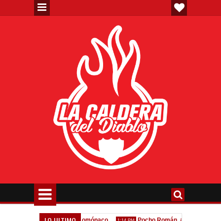
LO ULTIMO
de la oferta formal por Lomónaco
Pocho Román, al ascenso holandés
1:14 PM