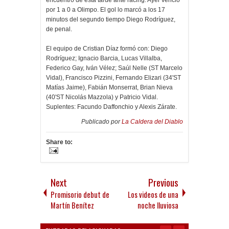
por 1 a 0 a Olimpo. El gol lo marcó a los 17
minutos del segundo tiempo Diego Rodríguez,
de penal.
El equipo de Cristian Díaz formó con: Diego
Rodríguez; Ignacio Barcia, Lucas Villalba,
Federico Gay, Iván Vélez; Saúl Nelle (ST Marcelo
Vidal), Francisco Pizzini, Fernando Elizari (34'ST
Matías Jaime), Fabián Monserrat, Brian Nieva
(40'ST Nicolás Mazzola) y Patricio Vidal.
Suplentes: Facundo Daffonchio y Alexis Zárate.
Publicado por
La Caldera del Diablo
Share to:
Next
Previous
Promisorio debut de
Los videos de una
Martín Benítez
noche lluviosa