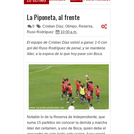
: "La diferencia entre Vélez e Independiente está en las Inferiores"
La Piponeta, al frente
0
Cristian Díaz
,
Olimpo
,
Reserva
,
Ruso Rodríguez
10:00 a.m.
El equipo de Cristian Díaz volvió a ganar, 1-0 con
gol del Ruso Rodríguez de penal, y se mantiene
líder, a la espera de lo que hoy pase con Boca.
Notable lo de la Reserva de Independiente, que
suma 15 partidos sin conocer la derrota y marcha
líder del certamen, a uno de Boca, quien debe el
encuentro de esta tarde ante racing. Ayer venció