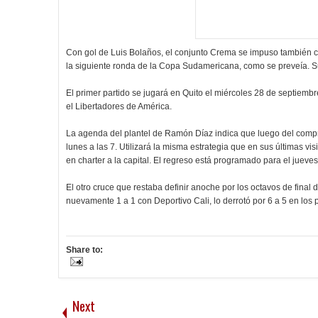
Con gol de Luis Bolaños, el conjunto Crema se impuso también com
la siguiente ronda de la Copa Sudamericana, como se preveía. Su
El primer partido se jugará en Quito el miércoles 28 de septiembr
el Libertadores de América.
La agenda del plantel de Ramón Díaz indica que luego del comp
lunes a las 7. Utilizará la misma estrategia que en sus últimas vis
en charter a la capital. El regreso está programado para el jueve
El otro cruce que restaba definir anoche por los octavos de fina
nuevamente 1 a 1 con Deportivo Cali, lo derrotó por 6 a 5 en los 
Share to:
Next