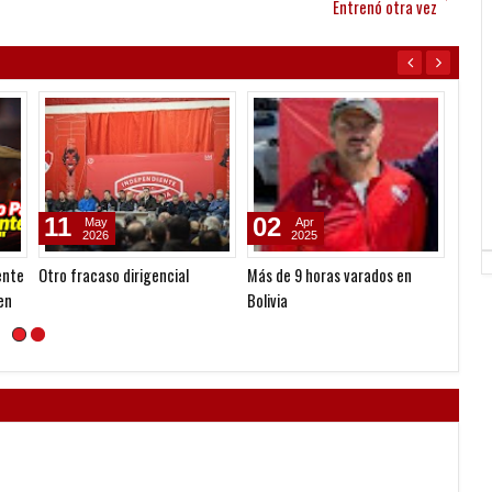
Entrenó otra vez
13
11
23
Sep
Nov
2024
2023
do
Viajaron a Córdoba
Único Rey
Se fue