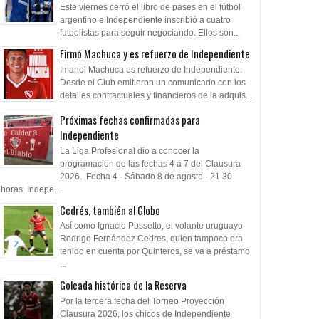
Este viernes cerró el libro de pases en el fútbol
argentino e Independiente inscribió a cuatro
futbolistas para seguir negociando. Ellos son...
Firmó Machuca y es refuerzo de Independiente
Imanol Machuca es refuerzo de Independiente.
Desde el Club emitieron un comunicado con los
detalles contractuales y financieros de la adquis...
Próximas fechas confirmadas para
Independiente
La Liga Profesional dio a conocer la
programacion de las fechas 4 a 7 del Clausura
2026. Fecha 4 - Sábado 8 de agosto - 21.30
horas Indepe...
Cedrés, también al Globo
Así como Ignacio Pussetto, el volante uruguayo
Rodrigo Fernández Cedres, quien tampoco era
tenido en cuenta por Quinteros, se va a préstamo
...
Goleada histórica de la Reserva
Por la tercera fecha del Torneo Proyección
Clausura 2026, los chicos de Independiente