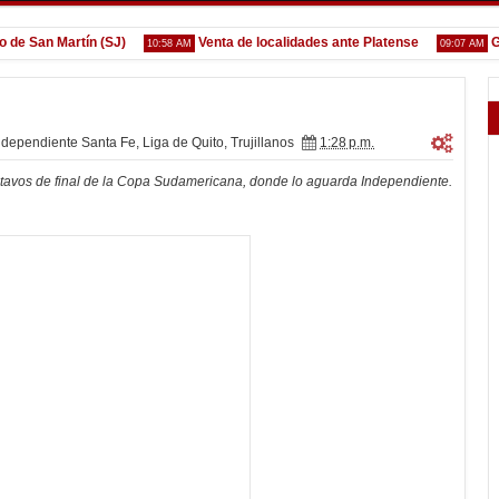
San Martín (SJ)
Venta de localidades ante Platense
Godoy
10:58 AM
09:07 AM
ndependiente Santa Fe
,
Liga de Quito
,
Trujillanos
1:28 p.m.
octavos de final de la Copa Sudamericana, donde lo aguarda Independiente.