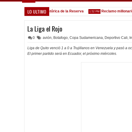
LO ULTIMO
ina
Goleada histórica de la Reserva
Reclamo millonario de 
5:13 PM
1:52 PM
La Liga el Rojo
0
avión
,
Botafogo
,
Copa Sudamericana
,
Deportivo Cali
,
I
Liga de Quito venció 1 a 0 a Trujillanos en Venezuela y pasó a 
El primer partido será en Ecuador, el próximo miércoles.