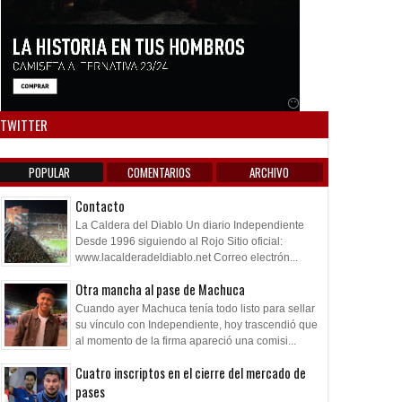
Anuncio SOICOS
TWITTER
POPULAR
COMENTARIOS
ARCHIVO
Contacto
La Caldera del Diablo Un diario Independiente
Desde 1996 siguiendo al Rojo Sitio oficial:
www.lacalderadeldiablo.net Correo electrón...
Otra mancha al pase de Machuca
Cuando ayer Machuca tenía todo listo para sellar
su vínculo con Independiente, hoy trascendió que
al momento de la firma apareció una comisi...
Cuatro inscriptos en el cierre del mercado de
pases