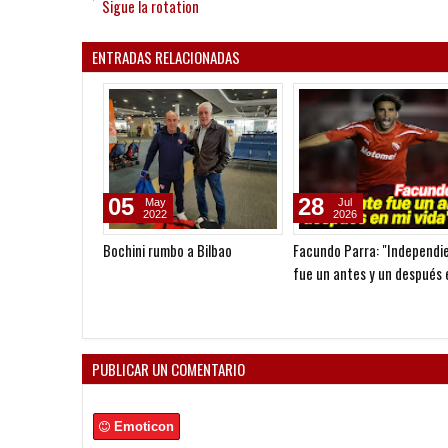
Sigue la rotation
ENTRADAS RELACIONADAS
02
14
Apr
Jan
2025
2025
Más de 9 horas varados en
Papelón: Amistoso suspendi
Bolivia
PUBLICAR UN COMENTARIO
Emoticon