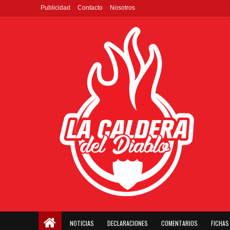
Publicidad
Contacto
Nosotros
NOTICIAS
DECLARACIONES
COMENTARIOS
FICHAS