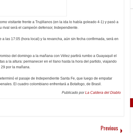
o visitante frente a Trujillanos (en la ida lo había goleado 4-1) y pasó a
 rival será el campeón defensor, Independiente.
e a las 17:05 (hora local) y la revancha, aún sin fecha confirmada, será en
romiso del domingo a la mañana con Vélez partirá rumbo a Guayaquil el
itas a la altura: permanecer en el llano hasta la hora del partido, viajando
s 29 por la mañana.
l determinó el pasaje de Independiente Santa Fe, que luego de empatar
penales. El cuadro colombiano enfrentará a Botafogo, de Brasil.
Publicado por
La Caldera del Diablo
Previous