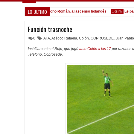
LO ULTIMO
or Lomónaco
Pocho Román, al ascenso holandés
Le pagó a 
1:14 PM
1:08 PM
Función trasnoche
0
AFA
,
Atlético Rafaela
,
Colón
,
COPROSEDE
,
Juan Pabl
Insólitamente el Rojo, que jugó
ante Colón a las 17
por razones d
Teléfono, Coprosede.