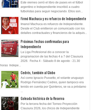
Este viernes cerró el libro de pases en el fútbol
argentino e Independiente inscribió a cuatro
futbolistas para seguir negociando. Ellos son...
Firmó Machuca y es refuerzo de Independiente
Imanol Machuca es refuerzo de Independiente.
Desde el Club emitieron un comunicado con los
detalles contractuales y financieros de la adquis...
Próximas fechas confirmadas para
Independiente
La Liga Profesional dio a conocer la
programacion de las fechas 4 a 7 del Clausura
2026. Fecha 4 - Sábado 8 de agosto - 21.30
horas Indepe...
Cedrés, también al Globo
Así como Ignacio Pussetto, el volante uruguayo
Rodrigo Fernández Cedres, quien tampoco era
tenido en cuenta por Quinteros, se va a préstamo
...
Goleada histórica de la Reserva
Por la tercera fecha del Torneo Proyección
Clausura 2026, los chicos de Independiente