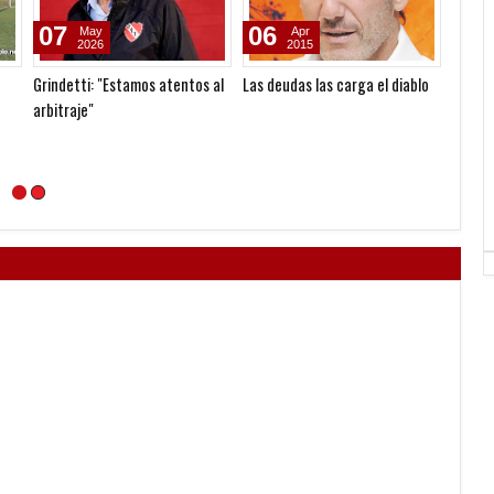
07
06
26
May
Apr
2026
2015
Grindetti: "Estamos atentos al
Las deudas las carga el diablo
El mer
arbitraje"
final