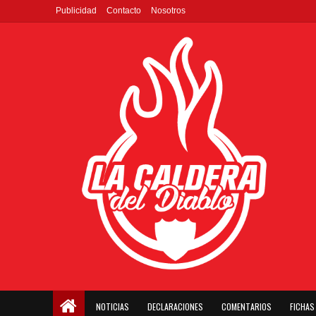
Publicidad
Contacto
Nosotros
NOTICIAS
DECLARACIONES
COMENTARIOS
FICHAS