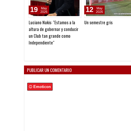
19
12
May
May
2026
2026
Luciano Nakis: "Estamos a la
Un semestre gris
altura de gobernar y conducir
un Club tan grande como
Independiente"
PUBLICAR UN COMENTARIO
Emoticon