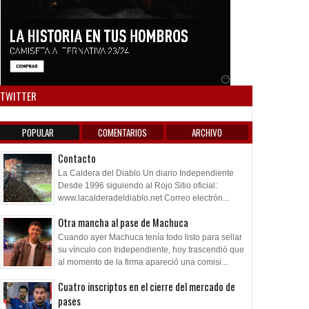
Anuncio SOICOS
TWITTER
POPULAR
COMENTARIOS
ARCHIVO
Contacto
La Caldera del Diablo Un diario Independiente
Desde 1996 siguiendo al Rojo Sitio oficial:
www.lacalderadeldiablo.net Correo electrón...
Otra mancha al pase de Machuca
Cuando ayer Machuca tenía todo listo para sellar
su vínculo con Independiente, hoy trascendió que
al momento de la firma apareció una comisi...
Cuatro inscriptos en el cierre del mercado de
pases