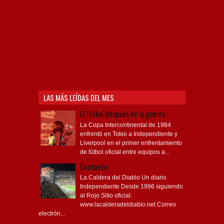
Profesional de Fútbol, Asociación Argentina de Fútbol,
AFA, Football, hooligans, hinchas, hinchada de fútbol,
Rojo mi buen amigo, Bochini, Libertadores de
América, Ricardo Enrique Bochini, La Caldera del
Diablo, lacalderadeldiablo, Club Atlético
Independiente, Copa Libertadores, Copa
Sudamericana, Soy del Rojo, #TodoRojo, YouTube,
Videos,
LAS MÁS LEÍDAS DEL MES
El fútbol después de la guerra
La Copa Intercontinental de 1984
enfrentó en Tokio a Independiente y
Liverpool en el primer enfrentamiento
de fútbol oficial entre equipos a...
Contacto
La Caldera del Diablo Un diario
Independiente Desde 1996 siguiendo
al Rojo Sitio oficial:
www.lacalderadeldiablo.net Correo
electrón...