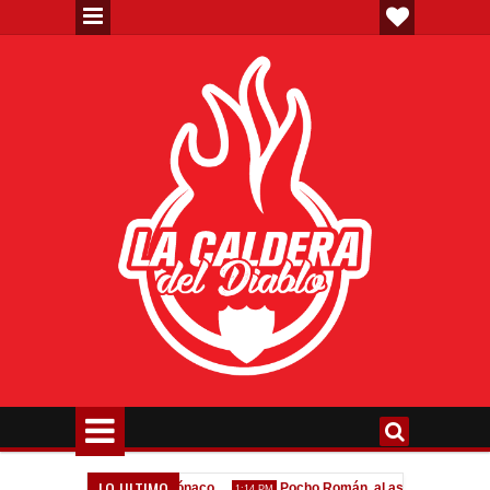
LO ULTIMO
la oferta formal por Lomónaco
Pocho Román, al ascenso holandés
1:14 PM