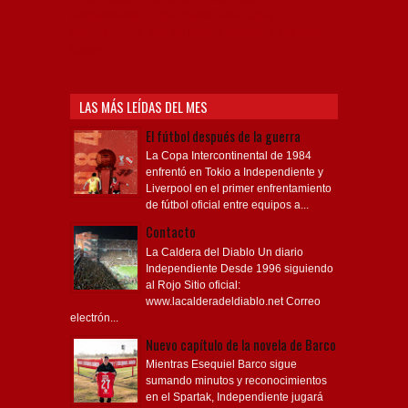
Independiente, Copa Libertadores, Copa
Sudamericana, Soy del Rojo, #TodoRojo, YouTube,
Videos,
LAS MÁS LEÍDAS DEL MES
El fútbol después de la guerra
La Copa Intercontinental de 1984
enfrentó en Tokio a Independiente y
Liverpool en el primer enfrentamiento
de fútbol oficial entre equipos a...
Contacto
La Caldera del Diablo Un diario
Independiente Desde 1996 siguiendo
al Rojo Sitio oficial:
www.lacalderadeldiablo.net Correo
electrón...
Nuevo capítulo de la novela de Barco
Mientras Esequiel Barco sigue
sumando minutos y reconocimientos
en el Spartak, Independiente jugará