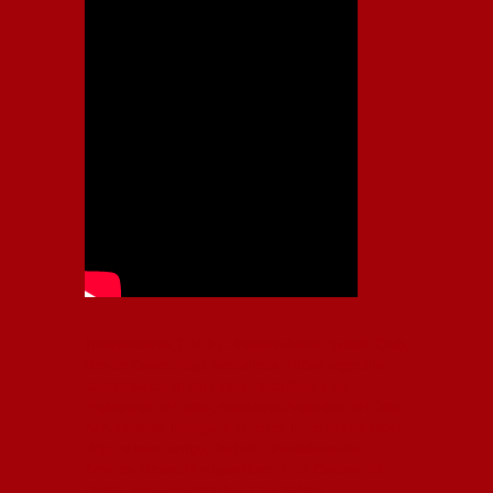
Independiente, CAI, IFC, Independiente Football Club,
Rey de Copas, Rojo, Avellaneda, Fútbol argentino,
Capital Nacional del Fútbol, Todo Rojo, Liga
Profesional de Fútbol, Asociación Argentina de Fútbol,
AFA, Football, hooligans, hinchas, hinchada de fútbol,
Rojo mi buen amigo, Bochini, Libertadores de
América, Ricardo Enrique Bochini, La Caldera del
Diablo, lacalderadeldiablo, Club Atlético