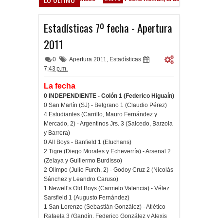
Estadísticas 7º fecha - Apertura
2011
0
Apertura 2011
,
Estadísticas
7:43 p.m.
La fecha
0 INDEPENDIENTE - Colón 1 (Federico Higuaín)
0 San Martín (SJ) - Belgrano 1 (Claudio Pérez)
4 Estudiantes
(Carrillo,
Mauro Fernández y
Mercado, 2)
- Argentinos Jrs. 3 (
Salcedo, Barzola
y
Barrera
)
0 All Boys - Banfield 1 (Eluchans)
2 Tigre
(
Diego Morales y Echeverría)
- Arsenal 2
(Zelaya y
Guillermo Burdisso
)
2 Olimpo
(
Julio Furch, 2)
- Godoy Cruz 2
(Nicolás
Sánchez y
Leandro Caruso
)
1 Newell’s Old Boys (Carmelo Valencia) - Vélez
Sarsfield 1 (Augusto Fernández)
1 San Lorenzo (
Sebastián González)
- Atlético
Rafaela 3
(Gandín,
Federico González y Alexis