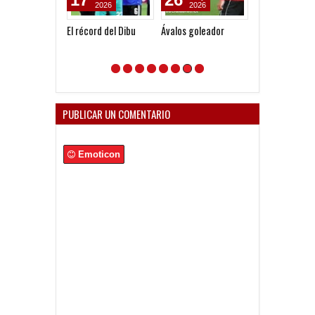
2026
2026
2012
El récord del Dibu
Ávalos goleador
Todos los parti
Rojo en la 2011
PUBLICAR UN COMENTARIO
Emoticon