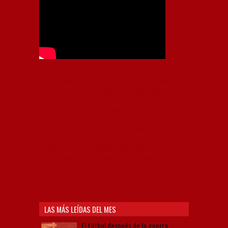
Independiente, CAI, IFC, Independiente Football Club,
Rey de Copas, Rojo, Avellaneda, Fútbol argentino,
Capital Nacional del Fútbol, Todo Rojo, Liga
Profesional de Fútbol, Asociación Argentina de Fútbol,
AFA, Football, hooligans, hinchas, hinchada de fútbol,
Rojo mi buen amigo, Bochini, Libertadores de
América, Ricardo Enrique Bochini, La Caldera del
Diablo, lacalderadeldiablo, Club Atlético
Independiente, Copa Libertadores, Copa
Sudamericana, Soy del Rojo, #TodoRojo, YouTube,
Videos,
LAS MÁS LEÍDAS DEL MES
El fútbol después de la guerra