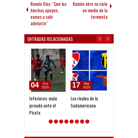
Ramón Díaz: "Que los
Ramón abre su ciclo
hinchas apoyen,
en medio de la
vamos a salir
tormenta
adelante"
ENTRADAS RELACIONADAS
04
17
23
Oct
Mar
Oct
2025
2025
2019
Inferiores: mala
Los rivales de la
Son 3̶0̶̶ años d
jornada ante el
Sudamericana
ventaja
Pirata