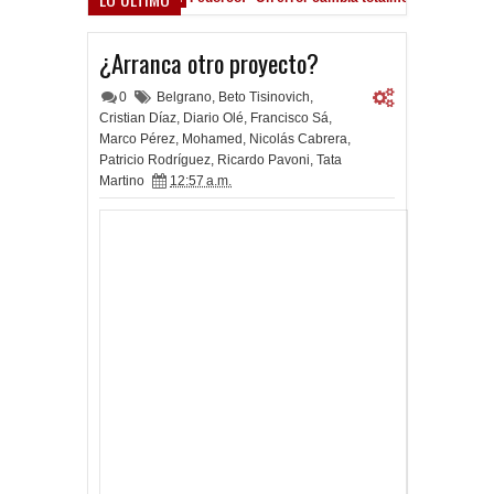
ho Román, al ascenso holandés
¿Arranca otro proyecto?
0
Belgrano
,
Beto Tisinovich
,
Cristian Díaz
,
Diario Olé
,
Francisco Sá
,
Marco Pérez
,
Mohamed
,
Nicolás Cabrera
,
Patricio Rodríguez
,
Ricardo Pavoni
,
Tata
Martino
12:57 a.m.