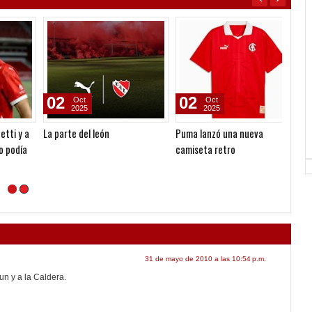
17
11
07
Mar
Mar
2026
2026
tó
Fue Devoto
Quinteros: “No estamos
Grinde
conformes con el resultado,
arbitr
pero valoro mucho la reacción y
la actitud para ir a buscarlo”
31 de mayo de 2010 a las 10:54 p.m.
un y a la Caldera.