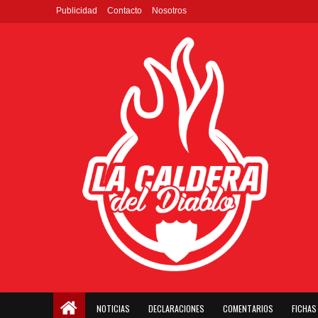
Publicidad
Contacto
Nosotros
NOTICIAS
DECLARACIONES
COMENTARIOS
FICHAS