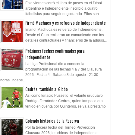
Este viernes cerró el libro de pases en el fútbol
argentino e Independiente inscribió a cuatro
futbolistas para seguir negociando. Ellos son...
Firmó Machuca y es refuerzo de Independiente
Imanol Machuca es refuerzo de Independiente.
Desde el Club emitieron un comunicado con los
detalles contractuales y financieros de la adquis...
Próximas fechas confirmadas para
Independiente
La Liga Profesional dio a conocer la
programacion de las fechas 4 a 7 del Clausura
2026. Fecha 4 - Sábado 8 de agosto - 21.30
horas Indepe...
Cedrés, también al Globo
Así como Ignacio Pussetto, el volante uruguayo
Rodrigo Fernández Cedres, quien tampoco era
tenido en cuenta por Quinteros, se va a préstamo
...
Goleada histórica de la Reserva
Por la tercera fecha del Torneo Proyección
Clausura 2026, los chicos de Independiente