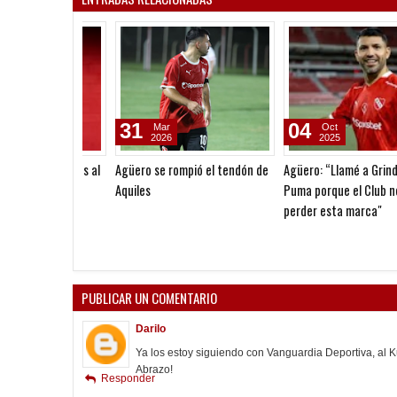
02
01
Oct
Apr
2025
2025
Puma lanzó una nueva
Con Agüero, el Senior empa
camiseta retro
en el Clásico de Avellaneda
PUBLICAR UN COMENTARIO
Darilo
Ya los estoy siguiendo con Vanguardia Deportiva, al K
Abrazo!
Responder