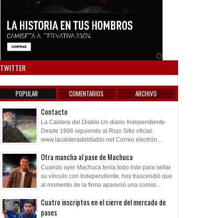
Anuncio SOICOS
TWITTER
POPULAR
COMENTARIOS
ARCHIVO
Contacto
La Caldera del Diablo Un diario Independiente
Desde 1996 siguiendo al Rojo Sitio oficial:
www.lacalderadeldiablo.net Correo electrón...
Otra mancha al pase de Machuca
Cuando ayer Machuca tenía todo listo para sellar
su vínculo con Independiente, hoy trascendió que
al momento de la firma apareció una comisi...
Cuatro inscriptos en el cierre del mercado de
pases