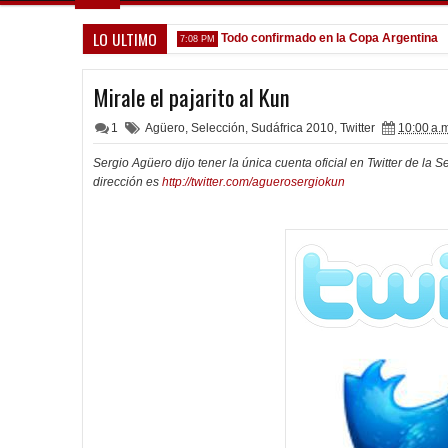
LO ULTIMO
 que venga gente nueva"
Todo confirmado en la Copa Argentina
7:08 PM
5:13
Mirale el pajarito al Kun
1
Agüero
,
Selección
,
Sudáfrica 2010
,
Twitter
10:00 a.
Sergio Agüero dijo tener la única cuenta oficial en Twitter de la S
dirección es
http://twitter.com/aguerosergiokun