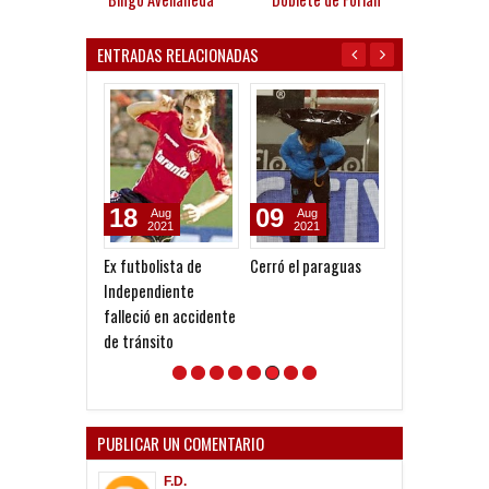
ENTRADAS RELACIONADAS
18
09
09
Aug
Aug
Aug
2021
2021
2021
Ex futbolista de
Cerró el paraguas
Único puntero,
Independiente
años después
falleció en accidente
de tránsito
PUBLICAR UN COMENTARIO
F.D.