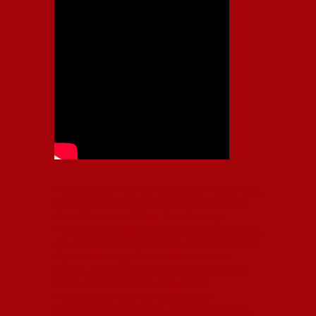
Independiente, CAI, IFC, Independiente Football Club,
Rey de Copas, Rojo, Avellaneda, Fútbol argentino,
Capital Nacional del Fútbol, Todo Rojo, Liga
Profesional de Fútbol, Asociación Argentina de Fútbol,
AFA, Football, hooligans, hinchas, hinchada de fútbol,
Rojo mi buen amigo, Bochini, Libertadores de
América, Ricardo Enrique Bochini, La Caldera del
Diablo, lacalderadeldiablo, Club Atlético
Independiente, Copa Libertadores, Copa
Sudamericana, Soy del Rojo, #TodoRojo, YouTube,