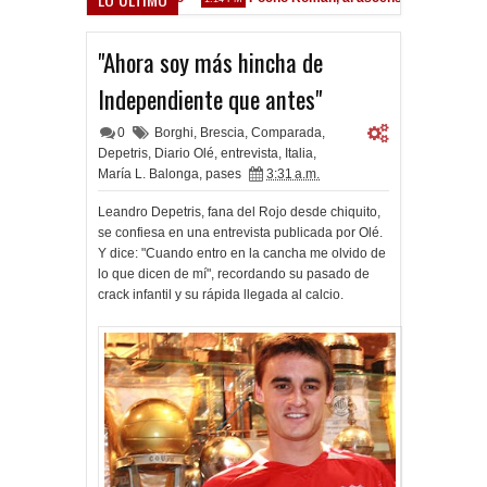
"Ahora soy más hincha de
Independiente que antes"
0
Borghi
,
Brescia
,
Comparada
,
Depetris
,
Diario Olé
,
entrevista
,
Italia
,
María L. Balonga
,
pases
3:31 a.m.
Leandro Depetris, fana del Rojo desde chiquito,
se confiesa en una entrevista publicada por Olé.
Y dice: "Cuando entro en la cancha me olvido de
lo que dicen de mí", recordando su pasado de
crack infantil y su rápida llegada al calcio.