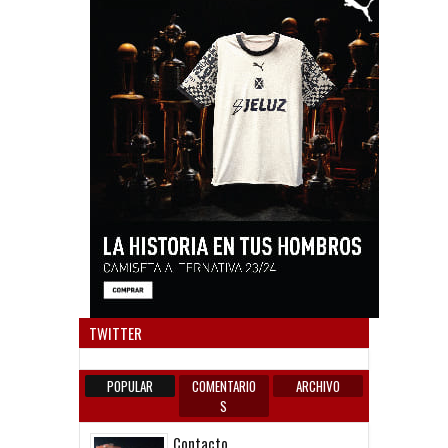
Anun
TWITTER
POPULAR
COMENTARIO
ARCHIVO
S
Contacto