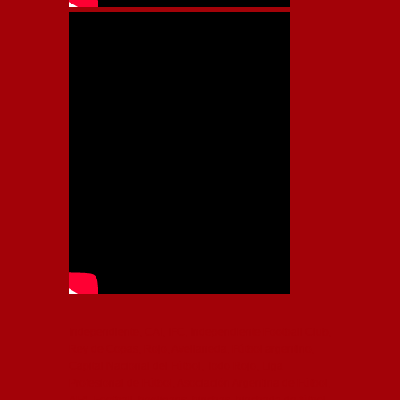
Independiente, CAI, IFC, Independiente Football Club,
Rey de Copas, Rojo, Avellaneda, Fútbol argentino,
Capital Nacional del Fútbol, Todo Rojo, Liga
Profesional de Fútbol, Asociación Argentina de Fútbol,
AFA, Football, hooligans, hinchas, hinchada de fútbol,