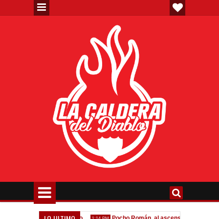
LO ULTIMO
erta formal por Lomónaco
Pocho Román, al ascenso holandés
1:14 PM
1:08 