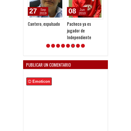
27
08
27
Sep
Jun
May
2019
2010
2009
Cantero, expulsado
Pacheco ya es
Editorial 92 - El
jugador de
de la escoba
Independiente
PUBLICAR UN COMENTARIO
Emoticon