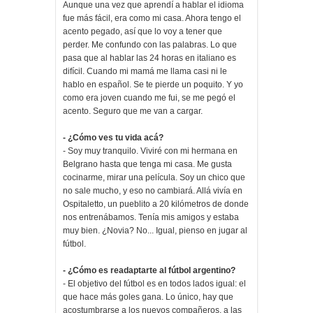
Aunque una vez que aprendí a hablar el idioma
fue más fácil, era como mi casa. Ahora tengo el
acento pegado, así que lo voy a tener que
perder. Me confundo con las palabras. Lo que
pasa que al hablar las 24 horas en italiano es
difícil. Cuando mi mamá me llama casi ni le
hablo en español. Se te pierde un poquito. Y yo
como era joven cuando me fui, se me pegó el
acento. Seguro que me van a cargar.
- ¿Cómo ves tu vida acá?
- Soy muy tranquilo. Viviré con mi hermana en
Belgrano hasta que tenga mi casa. Me gusta
cocinarme, mirar una película. Soy un chico que
no sale mucho, y eso no cambiará. Allá vivía en
Ospitaletto, un pueblito a 20 kilómetros de donde
nos entrenábamos. Tenía mis amigos y estaba
muy bien. ¿Novia? No... Igual, pienso en jugar al
fútbol.
- ¿Cómo es readaptarte al fútbol argentino?
- El objetivo del fútbol es en todos lados igual: el
que hace más goles gana. Lo único, hay que
acostumbrarse a los nuevos compañeros, a las