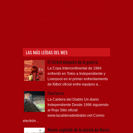
Rojo mi buen amigo, Bochini, Libertadores de
América, Ricardo Enrique Bochini, La Caldera del
Diablo, lacalderadeldiablo, Club Atlético
Independiente, Copa Libertadores, Copa
Sudamericana, Soy del Rojo, #TodoRojo, YouTube,
Videos,
LAS MÁS LEÍDAS DEL MES
El fútbol después de la guerra
La Copa Intercontinental de 1984
enfrentó en Tokio a Independiente y
Liverpool en el primer enfrentamiento
de fútbol oficial entre equipos a...
Contacto
La Caldera del Diablo Un diario
Independiente Desde 1996 siguiendo
al Rojo Sitio oficial:
www.lacalderadeldiablo.net Correo
electrón...
Nuevo capítulo de la novela de Barco