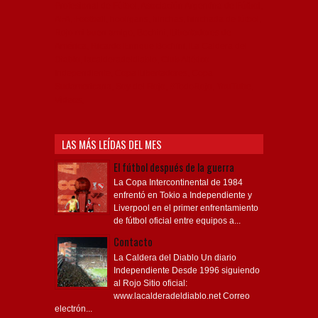
Profesional de Fútbol, Asociación Argentina de Fútbol,
AFA, Football, hooligans, hinchas, hinchada de fútbol,
Rojo mi buen amigo, Bochini, Libertadores de
América, Ricardo Enrique Bochini, La Caldera del
Diablo, lacalderadeldiablo, Club Atlético
Independiente, Copa Libertadores, Copa
Sudamericana, Soy del Rojo, #TodoRojo, YouTube,
Videos,
LAS MÁS LEÍDAS DEL MES
El fútbol después de la guerra
La Copa Intercontinental de 1984
enfrentó en Tokio a Independiente y
Liverpool en el primer enfrentamiento
de fútbol oficial entre equipos a...
Contacto
La Caldera del Diablo Un diario
Independiente Desde 1996 siguiendo
al Rojo Sitio oficial:
www.lacalderadeldiablo.net Correo
electrón...