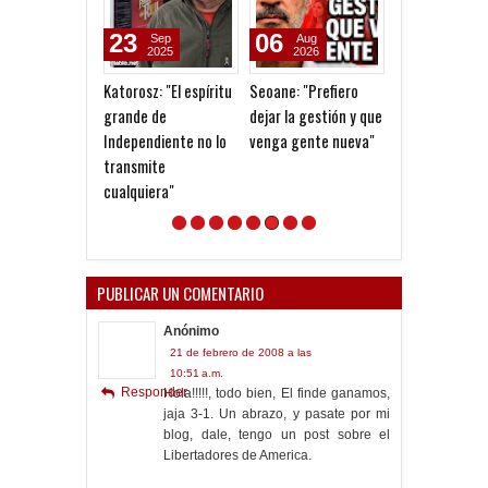
23
06
05
Sep
Aug
Aug
2025
2026
2026
Katorosz: "El espíritu
Seoane: "Prefiero
Goleada histór
grande de
dejar la gestión y que
la Reserva
Independiente no lo
venga gente nueva"
transmite
cualquiera"
PUBLICAR UN COMENTARIO
Anónimo
21 de febrero de 2008 a las
10:51 a.m.
Responder
Hola!!!!!, todo bien, El finde ganamos,
jaja 3-1. Un abrazo, y pasate por mi
blog, dale, tengo un post sobre el
Libertadores de America.