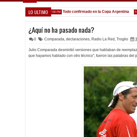
LO ULTIMO
e venga gente nueva"
Todo confirmado en la Copa Argentina
7:08 PM
5:13 PM
¿Aquí no ha pasado nada?
0
Comparada
,
declaraciones
,
Radio La Red
,
Troglio
3
Julio Comparada desmintió versiones que hablaban de reemplazan
que hayamos hablado con otro técnico", fueron las palabras del 