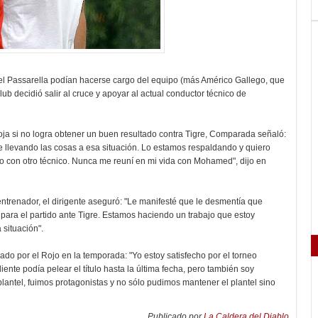
 Passarella podían hacerse cargo del equipo (más Américo Gallego, que
ub decidió salir al cruce y apoyar al actual conductor técnico de
loja si no logra obtener un buen resultado contra Tigre, Comparada señaló:
e llevando las cosas a esa situación. Lo estamos respaldando y quiero
 con otro técnico. Nunca me reuní en mi vida con Mohamed", dijo en
entrenador, el dirigente aseguró: "Le manifesté que le desmentía que
para el partido ante Tigre. Estamos haciendo un trabajo que estoy
 situación".
zado por el Rojo en la temporada: "Yo estoy satisfecho por el torneo
te podía pelear el título hasta la última fecha, pero también soy
l plantel, fuimos protagonistas y no sólo pudimos mantener el plantel sino
Publicado por
La Caldera del Diablo