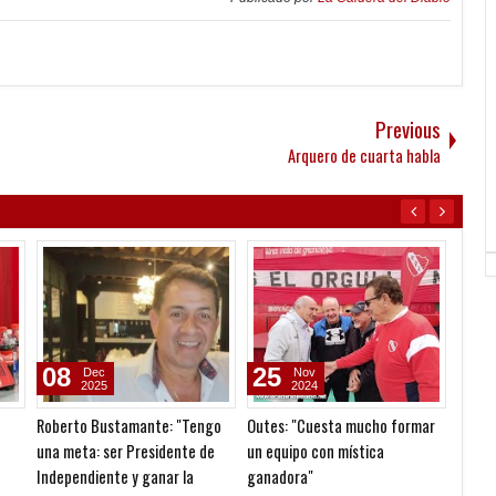
Previous
Arquero de cuarta habla
08
25
04
Dec
Nov
2025
2024
Roberto Bustamante: "Tengo
Outes: "Cuesta mucho formar
Gustav
una meta: ser Presidente de
un equipo con mística
entre 
Independiente y ganar la
ganadora"
está e