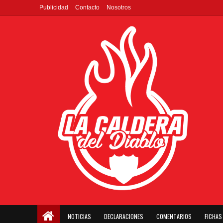
Publicidad
Contacto
Nosotros
NOTICIAS
DECLARACIONES
COMENTARIOS
FICHAS