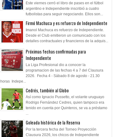
Este viernes cerró el libro de pases en el fútbol
argentino e Independiente inscribió a cuatro
futbolistas para seguir negociando. Ellos son...
Firmó Machuca y es refuerzo de Independiente
Imanol Machuca es refuerzo de Independiente.
Desde el Club emitieron un comunicado con los
detalles contractuales y financieros de la adquis...
Próximas fechas confirmadas para
Independiente
La Liga Profesional dio a conocer la
programacion de las fechas 4 a 7 del Clausura
2026. Fecha 4 - Sábado 8 de agosto - 21.30
horas Indepe...
Cedrés, también al Globo
Así como Ignacio Pussetto, el volante uruguayo
Rodrigo Fernández Cedres, quien tampoco era
tenido en cuenta por Quinteros, se va a préstamo
...
Goleada histórica de la Reserva
Por la tercera fecha del Torneo Proyección
Clausura 2026, los chicos de Independiente