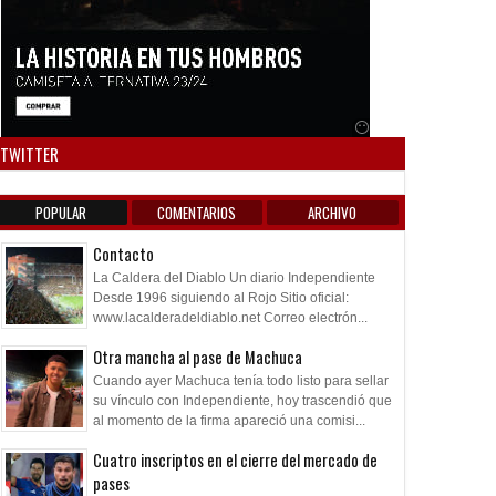
Anuncio SOICOS
TWITTER
POPULAR
COMENTARIOS
ARCHIVO
Contacto
La Caldera del Diablo Un diario Independiente
Desde 1996 siguiendo al Rojo Sitio oficial:
www.lacalderadeldiablo.net Correo electrón...
Otra mancha al pase de Machuca
Cuando ayer Machuca tenía todo listo para sellar
su vínculo con Independiente, hoy trascendió que
al momento de la firma apareció una comisi...
Cuatro inscriptos en el cierre del mercado de
pases